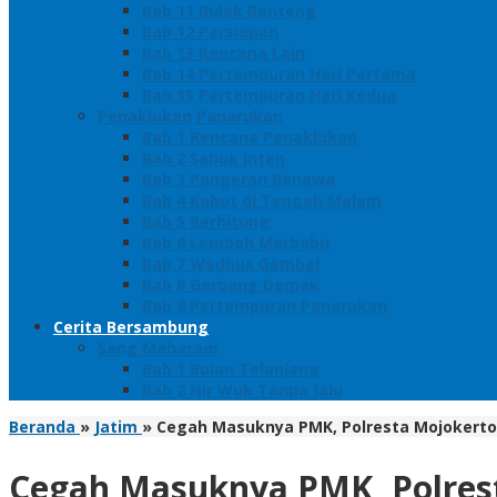
Bab 11 Bulak Banteng
Bab 12 Persiapan
Bab 13 Rencana Lain
Bab 14 Pertempuran Hari Pertama
Bab 15 Pertempuran Hari Kedua
Penaklukan Panarukan
Bab 1 Rencana Penaklukan
Bab 2 Sabuk Inten
Bab 3 Pangeran Benawa
Bab 4 Kabut di Tengah Malam
Bab 5 Berhitung
Bab 6 Lembah Merbabu
Bab 7 Wedhus Gembel
Bab 8 Gerbang Demak
Bab 9 Pertempuran Panarukan
Cerita Bersambung
Sang Maharani
Bab 1 Bulan Telanjang
Bab 2 Nir Wuk Tanpa Jalu
Beranda
»
Jatim
»
Cegah Masuknya PMK, Polresta Mojokerto
Cegah Masuknya PMK, Polres