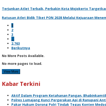
Terjunkan Atlet Terbaik, Perbakin Kota Mojokerto Targetkan 
Ratusan Atlet Bidik Tiket PON 2028 Melalui Kejuaraan Menem
1
2
3
…
2,763
Berikutnya
No More Posts Available.
No more pages to load.
View More
Kabar Terkini
Aktif Dalam Program Ketahanan Pangan, Bhabinkamti
Polres Lumajang Kunci Pergerakan Api di Ranupani Ant
Pakar Hukum Dorong Polri Tindak Tegas Konten Meds