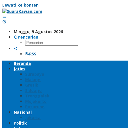
Lewati ke konten
Minggu, 9 Agustus 2026
Pencarian
RSS
Beranda
Jatim
Surabaya
Malang
Gresik
Sidoarjo
Trenggalek
Mojokerto
Pasuruan
Nasional
Jakarta
Politik