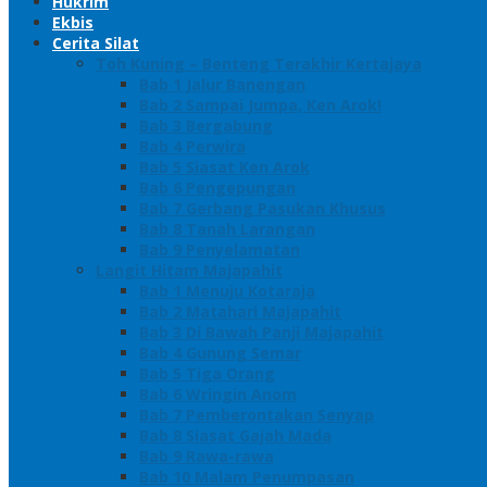
Hukrim
Ekbis
Cerita Silat
Toh Kuning – Benteng Terakhir Kertajaya
Bab 1 Jalur Banengan
Bab 2 Sampai Jumpa, Ken Arok!
Bab 3 Bergabung
Bab 4 Perwira
Bab 5 Siasat Ken Arok
Bab 6 Pengepungan
Bab 7 Gerbang Pasukan Khusus
Bab 8 Tanah Larangan
Bab 9 Penyelamatan
Langit Hitam Majapahit
Bab 1 Menuju Kotaraja
Bab 2 Matahari Majapahit
Bab 3 Di Bawah Panji Majapahit
Bab 4 Gunung Semar
Bab 5 Tiga Orang
Bab 6 Wringin Anom
Bab 7 Pemberontakan Senyap
Bab 8 Siasat Gajah Mada
Bab 9 Rawa-rawa
Bab 10 Malam Penumpasan