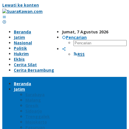
Lewati ke konten
Beranda
Jumat, 7 Agustus 2026
Jatim
Pencarian
Nasional
Politik
Hukrim
RSS
Ekbis
Cerita Silat
Cerita Bersambung
Beranda
Jatim
Surabaya
Malang
Gresik
Sidoarjo
Trenggalek
Mojokerto
Pasuruan