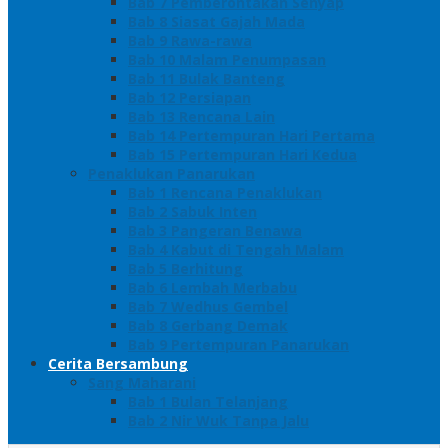
Bab 7 Pemberontakan Senyap
Bab 8 Siasat Gajah Mada
Bab 9 Rawa-rawa
Bab 10 Malam Penumpasan
Bab 11 Bulak Banteng
Bab 12 Persiapan
Bab 13 Rencana Lain
Bab 14 Pertempuran Hari Pertama
Bab 15 Pertempuran Hari Kedua
Penaklukan Panarukan
Bab 1 Rencana Penaklukan
Bab 2 Sabuk Inten
Bab 3 Pangeran Benawa
Bab 4 Kabut di Tengah Malam
Bab 5 Berhitung
Bab 6 Lembah Merbabu
Bab 7 Wedhus Gembel
Bab 8 Gerbang Demak
Bab 9 Pertempuran Panarukan
Cerita Bersambung
Sang Maharani
Bab 1 Bulan Telanjang
Bab 2 Nir Wuk Tanpa Jalu