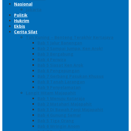
Nasional
Jakarta
Politik
Hukrim
Ekbis
Cerita Silat
Toh Kuning – Benteng Terakhir Kertajaya
Bab 1 Jalur Banengan
Bab 2 Sampai Jumpa, Ken Arok!
Bab 3 Bergabung
Bab 4 Perwira
Bab 5 Siasat Ken Arok
Bab 6 Pengepungan
Bab 7 Gerbang Pasukan Khusus
Bab 8 Tanah Larangan
Bab 9 Penyelamatan
Langit Hitam Majapahit
Bab 1 Menuju Kotaraja
Bab 2 Matahari Majapahit
Bab 3 Di Bawah Panji Majapahit
Bab 4 Gunung Semar
Bab 5 Tiga Orang
Bab 6 Wringin Anom