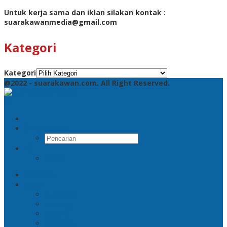
Untuk kerja sama dan iklan silakan kontak :
suarakawanmedia@gmail.com
Kategori
Kategori
@2022 - suarakawan.com. All Right Reserved.
Pencarian
RSS
Beranda
Jatim
Surabaya
Malang
Gresik
Sidoarjo