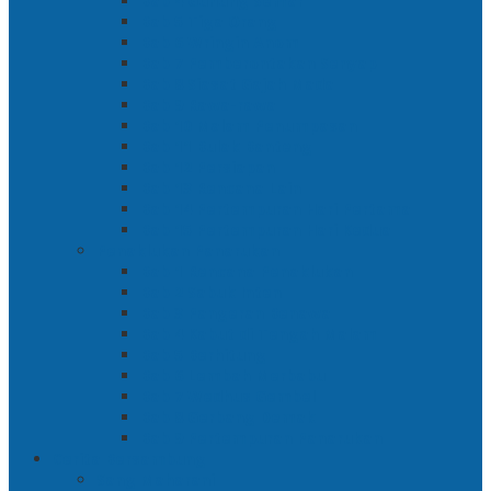
Bab 4 Gunung Semar
Bab 5 Tiga Orang
Bab 6 Wringin Anom
Bab 7 Pemberontakan Senyap
Bab 8 Siasat Gajah Mada
Bab 9 Rawa-rawa
Bab 10 Malam Penumpasan
Bab 11 Bulak Banteng
Bab 12 Persiapan
Bab 13 Rencana Lain
Bab 14 Pertempuran Hari Pertama
Bab 15 Pertempuran Hari Kedua
Penaklukan Panarukan
Bab 1 Rencana Penaklukan
Bab 2 Sabuk Inten
Bab 3 Pangeran Benawa
Bab 4 Kabut di Tengah Malam
Bab 5 Berhitung
Bab 6 Lembah Merbabu
Bab 7 Wedhus Gembel
Bab 8 Gerbang Demak
Bab 9 Pertempuran Panarukan
Cerita Bersambung
Sang Maharani