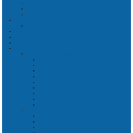
Trenggalek
Mojokerto
Pasuruan
Nasional
Jakarta
Politik
Hukrim
Ekbis
Cerita Silat
Toh Kuning – Benteng Terakhir Kertajaya
Bab 1 Jalur Banengan
Bab 2 Sampai Jumpa, Ken Arok!
Bab 3 Bergabung
Bab 4 Perwira
Bab 5 Siasat Ken Arok
Bab 6 Pengepungan
Bab 7 Gerbang Pasukan Khusus
Bab 8 Tanah Larangan
Bab 9 Penyelamatan
Langit Hitam Majapahit
Bab 1 Menuju Kotaraja
Bab 2 Matahari Majapahit
Bab 3 Di Bawah Panji Majapahit