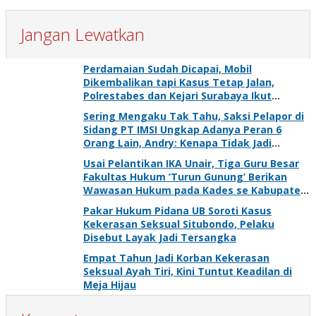
Jangan Lewatkan
Perdamaian Sudah Dicapai, Mobil
Dikembalikan tapi Kasus Tetap Jalan,
Polrestabes dan Kejari Surabaya Ikut
Digugat PMH
Sering Mengaku Tak Tahu, Saksi Pelapor di
Sidang PT IMSI Ungkap Adanya Peran 6
Orang Lain, Andry: Kenapa Tidak Jadi
Tersangka Juga?
Usai Pelantikan IKA Unair, Tiga Guru Besar
Fakultas Hukum ‘Turun Gunung’ Berikan
Wawasan Hukum pada Kades se Kabupaten
Gresik
Pakar Hukum Pidana UB Soroti Kasus
Kekerasan Seksual Situbondo, Pelaku
Disebut Layak Jadi Tersangka
Empat Tahun Jadi Korban Kekerasan
Seksual Ayah Tiri, Kini Tuntut Keadilan di
Meja Hijau