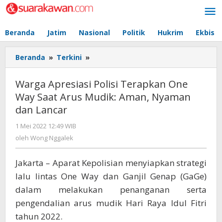
Lewati
ke
konten
Beranda
Jatim
Nasional
Politik
Hukrim
Ekbis
Beranda
»
Terkini
»
Warga
Apresiasi
Polisi
Warga Apresiasi Polisi Terapkan One
Terapkan
Way Saat Arus Mudik: Aman, Nyaman
One
dan Lancar
Way
Saat
1 Mei 2022 12:49 WIB
oleh
Arus
Wong
oleh
Wong Nggalek
Mudik:
Nggalek
Aman,
Nyaman
Jakarta – Aparat Kepolisian menyiapkan strategi
dan
lalu lintas One Way dan Ganjil Genap (GaGe)
Lancar
dalam melakukan penanganan serta
pengendalian arus mudik Hari Raya Idul Fitri
tahun 2022.