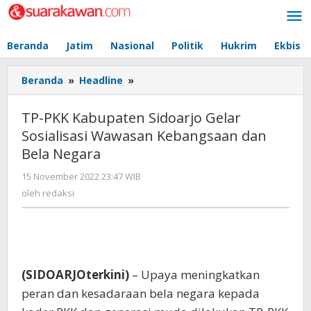
Lewati
ke
konten
Beranda
Jatim
Nasional
Politik
Hukrim
Ekbis
Beranda
»
Headline
»
TP-
PKK
Kabupaten
TP-PKK Kabupaten Sidoarjo Gelar
Sidoarjo
Sosialisasi Wawasan Kebangsaan dan
Gelar
Bela Negara
Sosialisasi
Wawasan
15 November 2022 23:47 WIB
oleh
Kebangsaan
redaksi
oleh
redaksi
dan
Bela
Negara
(SIDOARJOterkini)
– Upaya meningkatkan
peran dan kesadaraan bela negara kepada