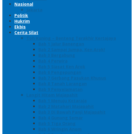
Nasional
Jakarta
Politik
Hukrim
Ekbis
Cerita Silat
Toh Kuning – Benteng Terakhir Kertajaya
Bab 1 Jalur Banengan
Bab 2 Sampai Jumpa, Ken Arok!
Bab 3 Bergabung
Bab 4 Perwira
Bab 5 Siasat Ken Arok
Bab 6 Pengepungan
Bab 7 Gerbang Pasukan Khusus
Bab 8 Tanah Larangan
Bab 9 Penyelamatan
Langit Hitam Majapahit
Bab 1 Menuju Kotaraja
Bab 2 Matahari Majapahit
Bab 3 Di Bawah Panji Majapahit
Bab 4 Gunung Semar
Bab 5 Tiga Orang
Bab 6 Wringin Anom