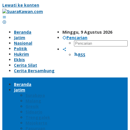
Lewati ke konten
Beranda
Minggu, 9 Agustus 2026
Jatim
Pencarian
Nasional
Politik
Hukrim
RSS
Ekbis
Cerita Silat
Cerita Bersambung
Beranda
Jatim
Surabaya
Malang
Gresik
Sidoarjo
Trenggalek
Mojokerto
Pasuruan