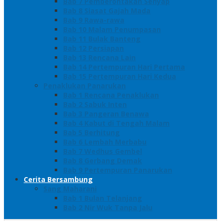
Bab 7 Pemberontakan Senyap
Bab 8 Siasat Gajah Mada
Bab 9 Rawa-rawa
Bab 10 Malam Penumpasan
Bab 11 Bulak Banteng
Bab 12 Persiapan
Bab 13 Rencana Lain
Bab 14 Pertempuran Hari Pertama
Bab 15 Pertempuran Hari Kedua
Penaklukan Panarukan
Bab 1 Rencana Penaklukan
Bab 2 Sabuk Inten
Bab 3 Pangeran Benawa
Bab 4 Kabut di Tengah Malam
Bab 5 Berhitung
Bab 6 Lembah Merbabu
Bab 7 Wedhus Gembel
Bab 8 Gerbang Demak
Bab 9 Pertempuran Panarukan
Cerita Bersambung
Sang Maharani
Bab 1 Bulan Telanjang
Bab 2 Nir Wuk Tanpa Jalu