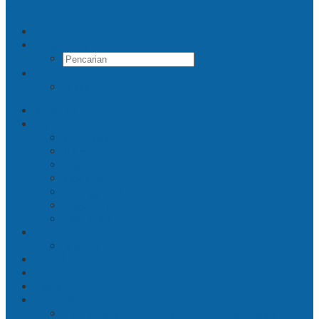
Pencarian
RSS
Beranda
Jatim
Surabaya
Malang
Gresik
Sidoarjo
Trenggalek
Mojokerto
Pasuruan
Nasional
Jakarta
Politik
Hukrim
Ekbis
Cerita Silat
Toh Kuning – Benteng Terakhir Kertajaya