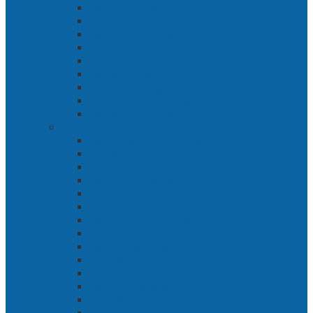
Bab 1 Jalur Banengan
Bab 2 Sampai Jumpa, Ken Arok!
Bab 3 Bergabung
Bab 4 Perwira
Bab 5 Siasat Ken Arok
Bab 6 Pengepungan
Bab 7 Gerbang Pasukan Khusus
Bab 8 Tanah Larangan
Bab 9 Penyelamatan
Langit Hitam Majapahit
Bab 1 Menuju Kotaraja
Bab 2 Matahari Majapahit
Bab 3 Di Bawah Panji Majapahit
Bab 4 Gunung Semar
Bab 5 Tiga Orang
Bab 6 Wringin Anom
Bab 7 Pemberontakan Senyap
Bab 8 Siasat Gajah Mada
Bab 9 Rawa-rawa
Bab 10 Malam Penumpasan
Bab 11 Bulak Banteng
Bab 12 Persiapan
Bab 13 Rencana Lain