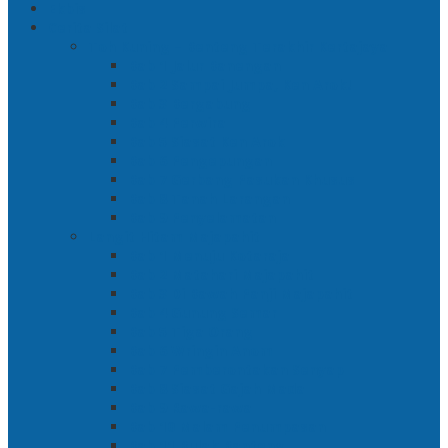
Ekbis
Cerita Silat
Toh Kuning – Benteng Terakhir Kertajaya
Bab 1 Jalur Banengan
Bab 2 Sampai Jumpa, Ken Arok!
Bab 3 Bergabung
Bab 4 Perwira
Bab 5 Siasat Ken Arok
Bab 6 Pengepungan
Bab 7 Gerbang Pasukan Khusus
Bab 8 Tanah Larangan
Bab 9 Penyelamatan
Langit Hitam Majapahit
Bab 1 Menuju Kotaraja
Bab 2 Matahari Majapahit
Bab 3 Di Bawah Panji Majapahit
Bab 4 Gunung Semar
Bab 5 Tiga Orang
Bab 6 Wringin Anom
Bab 7 Pemberontakan Senyap
Bab 8 Siasat Gajah Mada
Bab 9 Rawa-rawa
Bab 10 Malam Penumpasan
Bab 11 Bulak Banteng