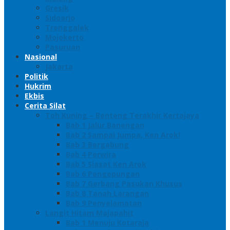
Gresik
Sidoarjo
Trenggalek
Mojokerto
Pasuruan
Nasional
Jakarta
Politik
Hukrim
Ekbis
Cerita Silat
Toh Kuning – Benteng Terakhir Kertajaya
Bab 1 Jalur Banengan
Bab 2 Sampai Jumpa, Ken Arok!
Bab 3 Bergabung
Bab 4 Perwira
Bab 5 Siasat Ken Arok
Bab 6 Pengepungan
Bab 7 Gerbang Pasukan Khusus
Bab 8 Tanah Larangan
Bab 9 Penyelamatan
Langit Hitam Majapahit
Bab 1 Menuju Kotaraja