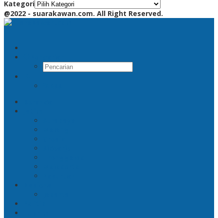
Kategori
@2022 - suarakawan.com. All Right Reserved.
Pencarian
RSS
Beranda
Jatim
Surabaya
Malang
Gresik
Sidoarjo
Trenggalek
Mojokerto
Pasuruan
Nasional
Jakarta
Politik
Hukrim