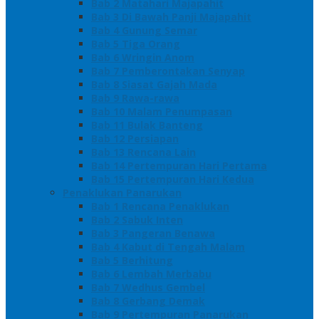
Bab 2 Matahari Majapahit
Bab 3 Di Bawah Panji Majapahit
Bab 4 Gunung Semar
Bab 5 Tiga Orang
Bab 6 Wringin Anom
Bab 7 Pemberontakan Senyap
Bab 8 Siasat Gajah Mada
Bab 9 Rawa-rawa
Bab 10 Malam Penumpasan
Bab 11 Bulak Banteng
Bab 12 Persiapan
Bab 13 Rencana Lain
Bab 14 Pertempuran Hari Pertama
Bab 15 Pertempuran Hari Kedua
Penaklukan Panarukan
Bab 1 Rencana Penaklukan
Bab 2 Sabuk Inten
Bab 3 Pangeran Benawa
Bab 4 Kabut di Tengah Malam
Bab 5 Berhitung
Bab 6 Lembah Merbabu
Bab 7 Wedhus Gembel
Bab 8 Gerbang Demak
Bab 9 Pertempuran Panarukan