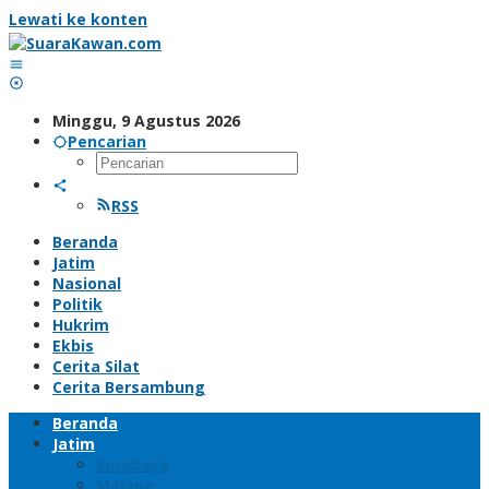
Lewati ke konten
Minggu, 9 Agustus 2026
Pencarian
RSS
Beranda
Jatim
Nasional
Politik
Hukrim
Ekbis
Cerita Silat
Cerita Bersambung
Beranda
Jatim
Surabaya
Malang