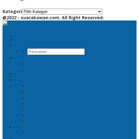
Kategori
@2022 - suarakawan.com. All Right Reserved.
Pencarian
RSS
Beranda
Jatim
Surabaya
Malang
Gresik
Sidoarjo
Trenggalek
Mojokerto
Pasuruan
Nasional
Jakarta
Politik