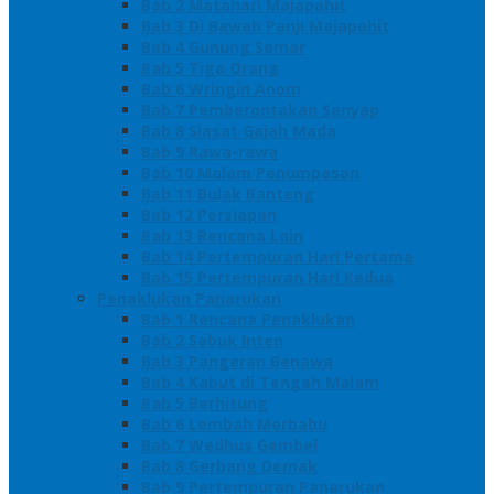
Bab 2 Matahari Majapahit
Bab 3 Di Bawah Panji Majapahit
Bab 4 Gunung Semar
Bab 5 Tiga Orang
Bab 6 Wringin Anom
Bab 7 Pemberontakan Senyap
Bab 8 Siasat Gajah Mada
Bab 9 Rawa-rawa
Bab 10 Malam Penumpasan
Bab 11 Bulak Banteng
Bab 12 Persiapan
Bab 13 Rencana Lain
Bab 14 Pertempuran Hari Pertama
Bab 15 Pertempuran Hari Kedua
Penaklukan Panarukan
Bab 1 Rencana Penaklukan
Bab 2 Sabuk Inten
Bab 3 Pangeran Benawa
Bab 4 Kabut di Tengah Malam
Bab 5 Berhitung
Bab 6 Lembah Merbabu
Bab 7 Wedhus Gembel
Bab 8 Gerbang Demak
Bab 9 Pertempuran Panarukan