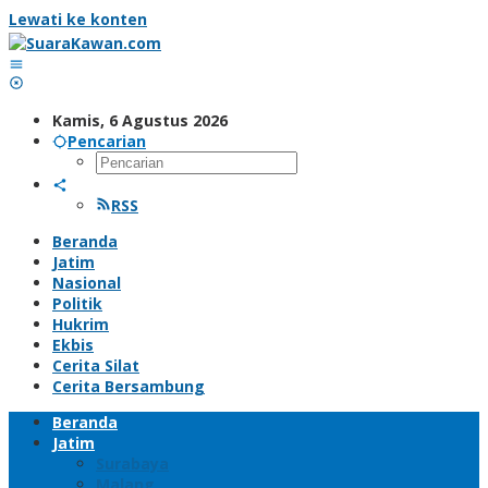
Lewati ke konten
Kamis, 6 Agustus 2026
Pencarian
RSS
Beranda
Jatim
Nasional
Politik
Hukrim
Ekbis
Cerita Silat
Cerita Bersambung
Beranda
Jatim
Surabaya
Malang