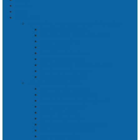
Hukrim
Ekbis
Cerita Silat
Toh Kuning – Benteng Terakhir Kertajaya
Bab 1 Jalur Banengan
Bab 2 Sampai Jumpa, Ken Arok!
Bab 3 Bergabung
Bab 4 Perwira
Bab 5 Siasat Ken Arok
Bab 6 Pengepungan
Bab 7 Gerbang Pasukan Khusus
Bab 8 Tanah Larangan
Bab 9 Penyelamatan
Langit Hitam Majapahit
Bab 1 Menuju Kotaraja
Bab 2 Matahari Majapahit
Bab 3 Di Bawah Panji Majapahit
Bab 4 Gunung Semar
Bab 5 Tiga Orang
Bab 6 Wringin Anom
Bab 7 Pemberontakan Senyap
Bab 8 Siasat Gajah Mada
Bab 9 Rawa-rawa