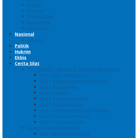
Gresik
Sidoarjo
Trenggalek
Mojokerto
Pasuruan
Nasional
Jakarta
Politik
Hukrim
Ekbis
Cerita Silat
Toh Kuning – Benteng Terakhir Kertajaya
Bab 1 Jalur Banengan
Bab 2 Sampai Jumpa, Ken Arok!
Bab 3 Bergabung
Bab 4 Perwira
Bab 5 Siasat Ken Arok
Bab 6 Pengepungan
Bab 7 Gerbang Pasukan Khusus
Bab 8 Tanah Larangan
Bab 9 Penyelamatan
Langit Hitam Majapahit
Bab 1 Menuju Kotaraja