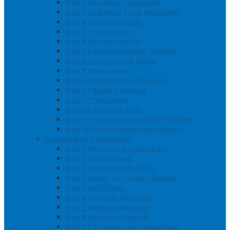
Bab 2 Matahari Majapahit
Bab 3 Di Bawah Panji Majapahit
Bab 4 Gunung Semar
Bab 5 Tiga Orang
Bab 6 Wringin Anom
Bab 7 Pemberontakan Senyap
Bab 8 Siasat Gajah Mada
Bab 9 Rawa-rawa
Bab 10 Malam Penumpasan
Bab 11 Bulak Banteng
Bab 12 Persiapan
Bab 13 Rencana Lain
Bab 14 Pertempuran Hari Pertama
Bab 15 Pertempuran Hari Kedua
Penaklukan Panarukan
Bab 1 Rencana Penaklukan
Bab 2 Sabuk Inten
Bab 3 Pangeran Benawa
Bab 4 Kabut di Tengah Malam
Bab 5 Berhitung
Bab 6 Lembah Merbabu
Bab 7 Wedhus Gembel
Bab 8 Gerbang Demak
Bab 9 Pertempuran Panarukan