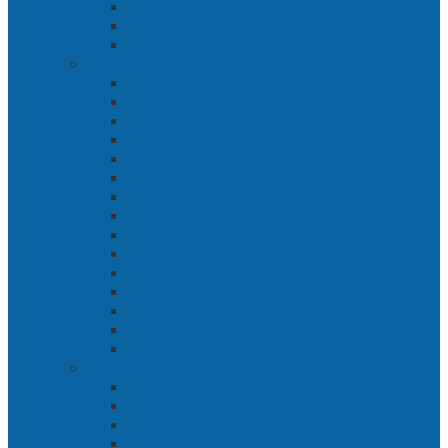
Bab 7 Gerbang Pasukan Khusus
Bab 8 Tanah Larangan
Bab 9 Penyelamatan
Langit Hitam Majapahit
Bab 1 Menuju Kotaraja
Bab 2 Matahari Majapahit
Bab 3 Di Bawah Panji Majapahit
Bab 4 Gunung Semar
Bab 5 Tiga Orang
Bab 6 Wringin Anom
Bab 7 Pemberontakan Senyap
Bab 8 Siasat Gajah Mada
Bab 9 Rawa-rawa
Bab 10 Malam Penumpasan
Bab 11 Bulak Banteng
Bab 12 Persiapan
Bab 13 Rencana Lain
Bab 14 Pertempuran Hari Pertama
Bab 15 Pertempuran Hari Kedua
Penaklukan Panarukan
Bab 1 Rencana Penaklukan
Bab 2 Sabuk Inten
Bab 3 Pangeran Benawa
Bab 4 Kabut di Tengah Malam