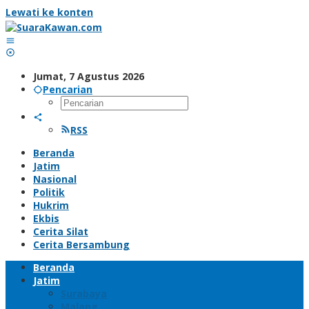
Lewati ke konten
Jumat, 7 Agustus 2026
Pencarian
RSS
Beranda
Jatim
Nasional
Politik
Hukrim
Ekbis
Cerita Silat
Cerita Bersambung
Beranda
Jatim
Surabaya
Malang