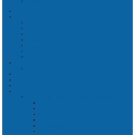
RSS
Beranda
Jatim
Surabaya
Malang
Gresik
Sidoarjo
Trenggalek
Mojokerto
Pasuruan
Nasional
Jakarta
Politik
Hukrim
Ekbis
Cerita Silat
Toh Kuning – Benteng Terakhir Kertajaya
Bab 1 Jalur Banengan
Bab 2 Sampai Jumpa, Ken Arok!
Bab 3 Bergabung
Bab 4 Perwira
Bab 5 Siasat Ken Arok
Bab 6 Pengepungan