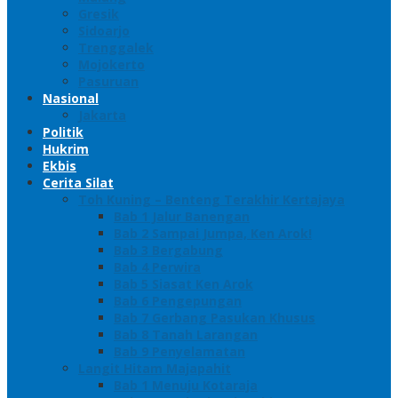
Gresik
Sidoarjo
Trenggalek
Mojokerto
Pasuruan
Nasional
Jakarta
Politik
Hukrim
Ekbis
Cerita Silat
Toh Kuning – Benteng Terakhir Kertajaya
Bab 1 Jalur Banengan
Bab 2 Sampai Jumpa, Ken Arok!
Bab 3 Bergabung
Bab 4 Perwira
Bab 5 Siasat Ken Arok
Bab 6 Pengepungan
Bab 7 Gerbang Pasukan Khusus
Bab 8 Tanah Larangan
Bab 9 Penyelamatan
Langit Hitam Majapahit
Bab 1 Menuju Kotaraja