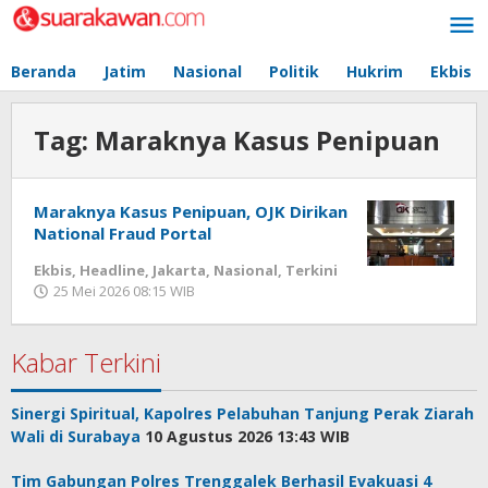
Lewati
ke
konten
Beranda
Jatim
Nasional
Politik
Hukrim
Ekbis
Tag:
Maraknya Kasus Penipuan
Maraknya Kasus Penipuan, OJK Dirikan
National Fraud Portal
Ekbis
,
Headline
,
Jakarta
,
Nasional
,
Terkini
25 Mei 2026 08:15 WIB
oleh
Redaksi
Kabar Terkini
Sinergi Spiritual, Kapolres Pelabuhan Tanjung Perak Ziarah
Wali di Surabaya
10 Agustus 2026 13:43 WIB
Tim Gabungan Polres Trenggalek Berhasil Evakuasi 4