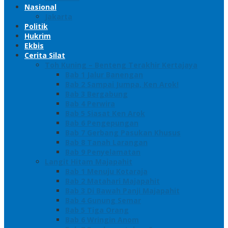
Nasional
Jakarta
Politik
Hukrim
Ekbis
Cerita Silat
Toh Kuning – Benteng Terakhir Kertajaya
Bab 1 Jalur Banengan
Bab 2 Sampai Jumpa, Ken Arok!
Bab 3 Bergabung
Bab 4 Perwira
Bab 5 Siasat Ken Arok
Bab 6 Pengepungan
Bab 7 Gerbang Pasukan Khusus
Bab 8 Tanah Larangan
Bab 9 Penyelamatan
Langit Hitam Majapahit
Bab 1 Menuju Kotaraja
Bab 2 Matahari Majapahit
Bab 3 Di Bawah Panji Majapahit
Bab 4 Gunung Semar
Bab 5 Tiga Orang
Bab 6 Wringin Anom