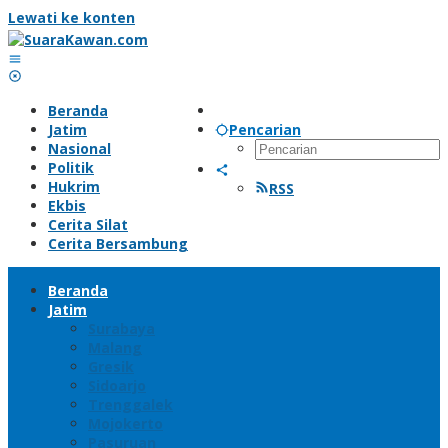
Lewati ke konten
Beranda
Jatim
Pencarian
Nasional
Politik
Hukrim
RSS
Ekbis
Cerita Silat
Cerita Bersambung
Beranda
Jatim
Surabaya
Malang
Gresik
Sidoarjo
Trenggalek
Mojokerto
Pasuruan