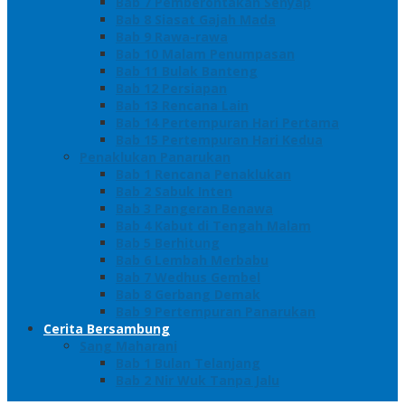
Bab 7 Pemberontakan Senyap
Bab 8 Siasat Gajah Mada
Bab 9 Rawa-rawa
Bab 10 Malam Penumpasan
Bab 11 Bulak Banteng
Bab 12 Persiapan
Bab 13 Rencana Lain
Bab 14 Pertempuran Hari Pertama
Bab 15 Pertempuran Hari Kedua
Penaklukan Panarukan
Bab 1 Rencana Penaklukan
Bab 2 Sabuk Inten
Bab 3 Pangeran Benawa
Bab 4 Kabut di Tengah Malam
Bab 5 Berhitung
Bab 6 Lembah Merbabu
Bab 7 Wedhus Gembel
Bab 8 Gerbang Demak
Bab 9 Pertempuran Panarukan
Cerita Bersambung
Sang Maharani
Bab 1 Bulan Telanjang
Bab 2 Nir Wuk Tanpa Jalu