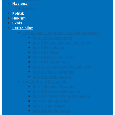
Nasional
Jakarta
Politik
Hukrim
Ekbis
Cerita Silat
Toh Kuning – Benteng Terakhir Kertajaya
Bab 1 Jalur Banengan
Bab 2 Sampai Jumpa, Ken Arok!
Bab 3 Bergabung
Bab 4 Perwira
Bab 5 Siasat Ken Arok
Bab 6 Pengepungan
Bab 7 Gerbang Pasukan Khusus
Bab 8 Tanah Larangan
Bab 9 Penyelamatan
Langit Hitam Majapahit
Bab 1 Menuju Kotaraja
Bab 2 Matahari Majapahit
Bab 3 Di Bawah Panji Majapahit
Bab 4 Gunung Semar
Bab 5 Tiga Orang
Bab 6 Wringin Anom