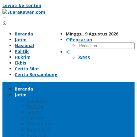
Lewati ke konten
Beranda
Minggu, 9 Agustus 2026
Jatim
Pencarian
Nasional
Politik
Hukrim
RSS
Ekbis
Cerita Silat
Cerita Bersambung
Beranda
Jatim
Surabaya
Malang
Gresik
Sidoarjo
Trenggalek
Mojokerto
Pasuruan