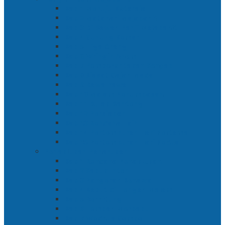
Bab 1 Menuju Kotaraja
Bab 2 Matahari Majapahit
Bab 3 Di Bawah Panji Majapahit
Bab 4 Gunung Semar
Bab 5 Tiga Orang
Bab 6 Wringin Anom
Bab 7 Pemberontakan Senyap
Bab 8 Siasat Gajah Mada
Bab 9 Rawa-rawa
Bab 10 Malam Penumpasan
Bab 11 Bulak Banteng
Bab 12 Persiapan
Bab 13 Rencana Lain
Bab 14 Pertempuran Hari Pertama
Bab 15 Pertempuran Hari Kedua
Penaklukan Panarukan
Bab 1 Rencana Penaklukan
Bab 2 Sabuk Inten
Bab 3 Pangeran Benawa
Bab 4 Kabut di Tengah Malam
Bab 5 Berhitung
Bab 6 Lembah Merbabu
Bab 7 Wedhus Gembel