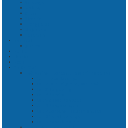
Surabaya
Malang
Gresik
Sidoarjo
Trenggalek
Mojokerto
Pasuruan
Nasional
Jakarta
Politik
Hukrim
Ekbis
Cerita Silat
Toh Kuning – Benteng Terakhir Kertajaya
Bab 1 Jalur Banengan
Bab 2 Sampai Jumpa, Ken Arok!
Bab 3 Bergabung
Bab 4 Perwira
Bab 5 Siasat Ken Arok
Bab 6 Pengepungan
Bab 7 Gerbang Pasukan Khusus
Bab 8 Tanah Larangan
Bab 9 Penyelamatan
Langit Hitam Majapahit