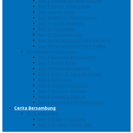
Bab 7 Pemberontakan Senyap
Bab 8 Siasat Gajah Mada
Bab 9 Rawa-rawa
Bab 10 Malam Penumpasan
Bab 11 Bulak Banteng
Bab 12 Persiapan
Bab 13 Rencana Lain
Bab 14 Pertempuran Hari Pertama
Bab 15 Pertempuran Hari Kedua
Penaklukan Panarukan
Bab 1 Rencana Penaklukan
Bab 2 Sabuk Inten
Bab 3 Pangeran Benawa
Bab 4 Kabut di Tengah Malam
Bab 5 Berhitung
Bab 6 Lembah Merbabu
Bab 7 Wedhus Gembel
Bab 8 Gerbang Demak
Bab 9 Pertempuran Panarukan
Cerita Bersambung
Sang Maharani
Bab 1 Bulan Telanjang
Bab 2 Nir Wuk Tanpa Jalu