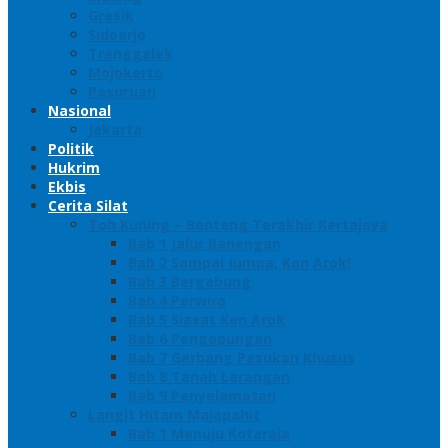
Gresik
Sidoarjo
Trenggalek
Mojokerto
Pasuruan
Nasional
Jakarta
Politik
Hukrim
Ekbis
Cerita Silat
Toh Kuning – Benteng Terakhir Kertajaya
Bab 1 Jalur Banengan
Bab 2 Sampai Jumpa, Ken Arok!
Bab 3 Bergabung
Bab 4 Perwira
Bab 5 Siasat Ken Arok
Bab 6 Pengepungan
Bab 7 Gerbang Pasukan Khusus
Bab 8 Tanah Larangan
Bab 9 Penyelamatan
Langit Hitam Majapahit
Bab 1 Menuju Kotaraja