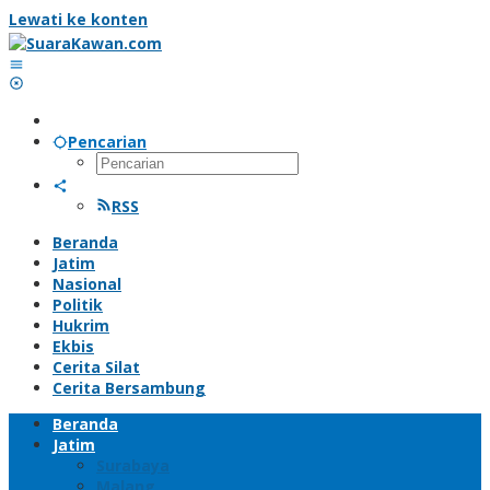
Lewati ke konten
Pencarian
RSS
Beranda
Jatim
Nasional
Politik
Hukrim
Ekbis
Cerita Silat
Cerita Bersambung
Beranda
Jatim
Surabaya
Malang