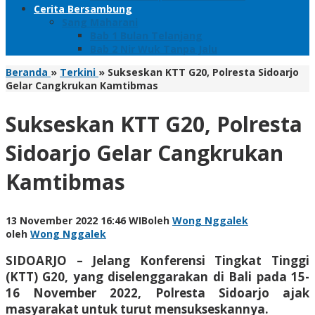
Cerita Bersambung
Sang Maharani
Bab 1 Bulan Telanjang
Bab 2 Nir Wuk Tanpa Jalu
Beranda
»
Terkini
»
Sukseskan KTT G20, Polresta Sidoarjo
Gelar Cangkrukan Kamtibmas
Sukseskan KTT G20, Polresta
Sidoarjo Gelar Cangkrukan
Kamtibmas
13 November 2022 16:46 WIB
oleh
Wong Nggalek
oleh
Wong Nggalek
SIDOARJO – Jelang Konferensi Tingkat Tinggi
(KTT) G20, yang diselenggarakan di Bali pada 15-
16 November 2022, Polresta Sidoarjo ajak
masyarakat untuk turut mensukseskannya.