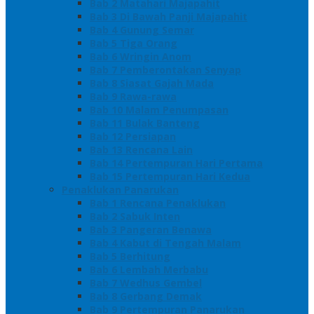
Bab 2 Matahari Majapahit
Bab 3 Di Bawah Panji Majapahit
Bab 4 Gunung Semar
Bab 5 Tiga Orang
Bab 6 Wringin Anom
Bab 7 Pemberontakan Senyap
Bab 8 Siasat Gajah Mada
Bab 9 Rawa-rawa
Bab 10 Malam Penumpasan
Bab 11 Bulak Banteng
Bab 12 Persiapan
Bab 13 Rencana Lain
Bab 14 Pertempuran Hari Pertama
Bab 15 Pertempuran Hari Kedua
Penaklukan Panarukan
Bab 1 Rencana Penaklukan
Bab 2 Sabuk Inten
Bab 3 Pangeran Benawa
Bab 4 Kabut di Tengah Malam
Bab 5 Berhitung
Bab 6 Lembah Merbabu
Bab 7 Wedhus Gembel
Bab 8 Gerbang Demak
Bab 9 Pertempuran Panarukan