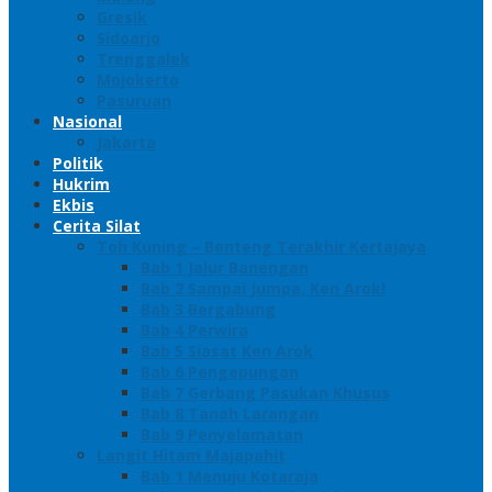
Gresik
Sidoarjo
Trenggalek
Mojokerto
Pasuruan
Nasional
Jakarta
Politik
Hukrim
Ekbis
Cerita Silat
Toh Kuning – Benteng Terakhir Kertajaya
Bab 1 Jalur Banengan
Bab 2 Sampai Jumpa, Ken Arok!
Bab 3 Bergabung
Bab 4 Perwira
Bab 5 Siasat Ken Arok
Bab 6 Pengepungan
Bab 7 Gerbang Pasukan Khusus
Bab 8 Tanah Larangan
Bab 9 Penyelamatan
Langit Hitam Majapahit
Bab 1 Menuju Kotaraja