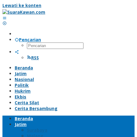
Lewati ke konten
Pencarian
RSS
Beranda
Jatim
Nasional
Politik
Hukrim
Ekbis
Cerita Silat
Cerita Bersambung
Beranda
Jatim
Surabaya
Malang