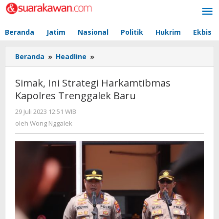
Lewati
ke
konten
Beranda
Jatim
Nasional
Politik
Hukrim
Ekbis
Beranda
»
Headline
»
Simak,
Ini
Strategi
Simak, Ini Strategi Harkamtibmas
Harkamtibmas
Kapolres Trenggalek Baru
Kapolres
Trenggalek
29 Juli 2023 12:51 WIB
oleh
Baru
Wong
oleh
Wong Nggalek
Nggalek