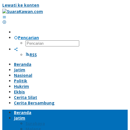
Lewati ke konten
Pencarian
RSS
Beranda
Jatim
Nasional
Politik
Hukrim
Ekbis
Cerita Silat
Cerita Bersambung
Beranda
Jatim
Surabaya
Malang