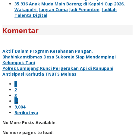
35.936 Anak Muda Main Bareng di Kapolri Cup 2026,
Wakapolri: Jangan Cuma Jadi Penonton, Jadilah
Talenta Digital
Komentar
Aktif Dalam Program Ketahanan Pangan,
Bhabinkamtibmas Desa Sukorejo Siap Mendampingi
Kelompok Tani
Polres Lumajang Kunci Pergerakan Api di Ranupani
Antisipasi Karhutla TNBTS Meluas
1
2
3
…
9,004
Berikutnya
No More Posts Available.
No more pages to load.