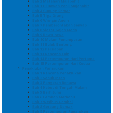
Bab 2 Matahari Majapahit
Bab 3 Di Bawah Panji Majapahit
Bab 4 Gunung Semar
Bab 5 Tiga Orang
Bab 6 Wringin Anom
Bab 7 Pemberontakan Senyap
Bab 8 Siasat Gajah Mada
Bab 9 Rawa-rawa
Bab 10 Malam Penumpasan
Bab 11 Bulak Banteng
Bab 12 Persiapan
Bab 13 Rencana Lain
Bab 14 Pertempuran Hari Pertama
Bab 15 Pertempuran Hari Kedua
Penaklukan Panarukan
Bab 1 Rencana Penaklukan
Bab 2 Sabuk Inten
Bab 3 Pangeran Benawa
Bab 4 Kabut di Tengah Malam
Bab 5 Berhitung
Bab 6 Lembah Merbabu
Bab 7 Wedhus Gembel
Bab 8 Gerbang Demak
Bab 9 Pertempuran Panarukan