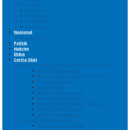
Gresik
Sidoarjo
Trenggalek
Mojokerto
Pasuruan
Nasional
Jakarta
Politik
Hukrim
Ekbis
Cerita Silat
Toh Kuning – Benteng Terakhir Kertajaya
Bab 1 Jalur Banengan
Bab 2 Sampai Jumpa, Ken Arok!
Bab 3 Bergabung
Bab 4 Perwira
Bab 5 Siasat Ken Arok
Bab 6 Pengepungan
Bab 7 Gerbang Pasukan Khusus
Bab 8 Tanah Larangan
Bab 9 Penyelamatan
Langit Hitam Majapahit
Bab 1 Menuju Kotaraja