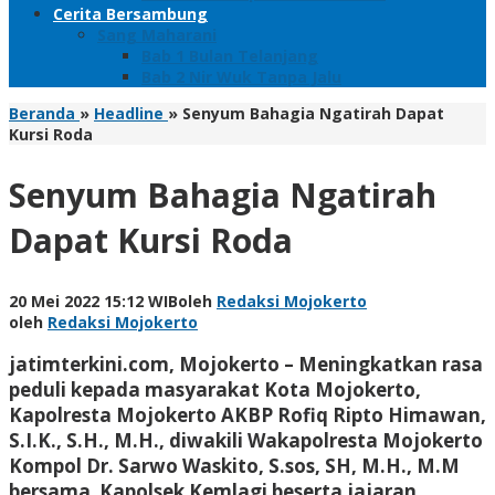
Cerita Bersambung
Sang Maharani
Bab 1 Bulan Telanjang
Bab 2 Nir Wuk Tanpa Jalu
Beranda
»
Headline
»
Senyum Bahagia Ngatirah Dapat
Kursi Roda
Senyum Bahagia Ngatirah
Dapat Kursi Roda
20 Mei 2022 15:12 WIB
oleh
Redaksi Mojokerto
oleh
Redaksi Mojokerto
jatimterkini.com, Mojokerto
– Meningkatkan rasa
peduli kepada masyarakat Kota Mojokerto,
Kapolresta Mojokerto AKBP Rofiq Ripto Himawan,
S.I.K., S.H., M.H., diwakili Wakapolresta Mojokerto
Kompol Dr. Sarwo Waskito, S.sos, SH, M.H., M.M
bersama Kapolsek Kemlagi beserta jajaran