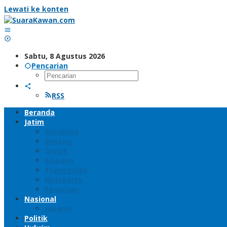
Lewati ke konten
Sabtu, 8 Agustus 2026
Pencarian
RSS
Beranda
Jatim
Surabaya
Malang
Gresik
Sidoarjo
Trenggalek
Mojokerto
Pasuruan
Nasional
Jakarta
Politik