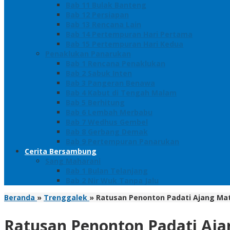
Bab 11 Bulak Banteng
Bab 12 Persiapan
Bab 13 Rencana Lain
Bab 14 Pertempuran Hari Pertama
Bab 15 Pertempuran Hari Kedua
Penaklukan Panarukan
Bab 1 Rencana Penaklukan
Bab 2 Sabuk Inten
Bab 3 Pangeran Benawa
Bab 4 Kabut di Tengah Malam
Bab 5 Berhitung
Bab 6 Lembah Merbabu
Bab 7 Wedhus Gembel
Bab 8 Gerbang Demak
Bab 9 Pertempuran Panarukan
Cerita Bersambung
Sang Maharani
Bab 1 Bulan Telanjang
Bab 2 Nir Wuk Tanpa Jalu
Beranda
»
Trenggalek
»
Ratusan Penonton Padati Ajang Ma
Ratusan Penonton Padati Ajan