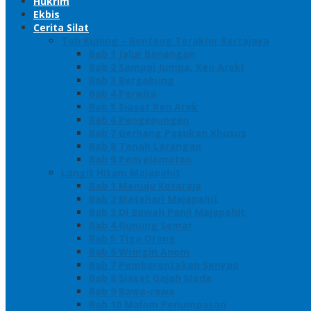
Hukrim
Ekbis
Cerita Silat
Toh Kuning – Benteng Terakhir Kertajaya
Bab 1 Jalur Banengan
Bab 2 Sampai Jumpa, Ken Arok!
Bab 3 Bergabung
Bab 4 Perwira
Bab 5 Siasat Ken Arok
Bab 6 Pengepungan
Bab 7 Gerbang Pasukan Khusus
Bab 8 Tanah Larangan
Bab 9 Penyelamatan
Langit Hitam Majapahit
Bab 1 Menuju Kotaraja
Bab 2 Matahari Majapahit
Bab 3 Di Bawah Panji Majapahit
Bab 4 Gunung Semar
Bab 5 Tiga Orang
Bab 6 Wringin Anom
Bab 7 Pemberontakan Senyap
Bab 8 Siasat Gajah Mada
Bab 9 Rawa-rawa
Bab 10 Malam Penumpasan