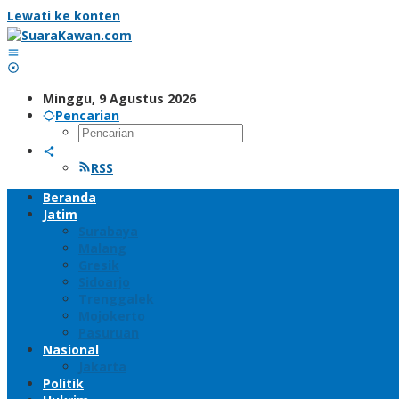
Lewati ke konten
Minggu, 9 Agustus 2026
Pencarian
RSS
Beranda
Jatim
Surabaya
Malang
Gresik
Sidoarjo
Trenggalek
Mojokerto
Pasuruan
Nasional
Jakarta
Politik