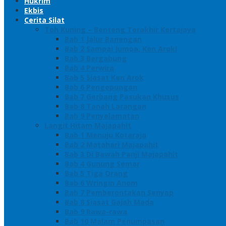
Hukrim
Ekbis
Cerita Silat
Toh Kuning – Benteng Terakhir Kertajaya
Bab 1 Jalur Banengan
Bab 2 Sampai Jumpa, Ken Arok!
Bab 3 Bergabung
Bab 4 Perwira
Bab 5 Siasat Ken Arok
Bab 6 Pengepungan
Bab 7 Gerbang Pasukan Khusus
Bab 8 Tanah Larangan
Bab 9 Penyelamatan
Langit Hitam Majapahit
Bab 1 Menuju Kotaraja
Bab 2 Matahari Majapahit
Bab 3 Di Bawah Panji Majapahit
Bab 4 Gunung Semar
Bab 5 Tiga Orang
Bab 6 Wringin Anom
Bab 7 Pemberontakan Senyap
Bab 8 Siasat Gajah Mada
Bab 9 Rawa-rawa
Bab 10 Malam Penumpasan