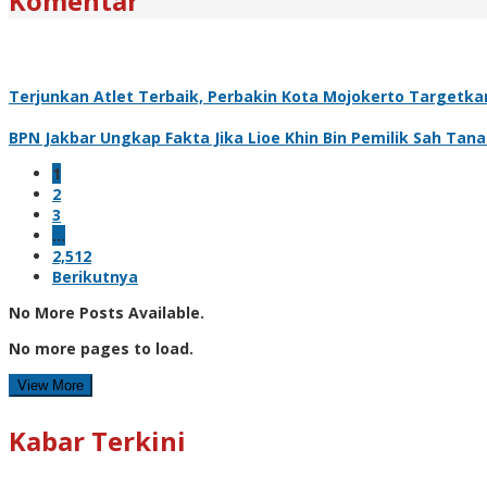
Komentar
Terjunkan Atlet Terbaik, Perbakin Kota Mojokerto Targetkan 
BPN Jakbar Ungkap Fakta Jika Lioe Khin Bin Pemilik Sah Tan
1
2
3
…
2,512
Berikutnya
No More Posts Available.
No more pages to load.
View More
Kabar Terkini