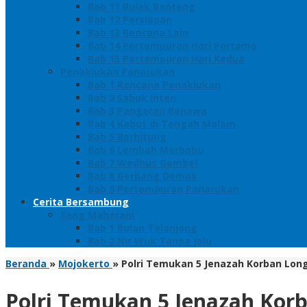
Bab 11 Bulak Banteng
Bab 12 Persiapan
Bab 13 Rencana Lain
Bab 14 Pertempuran Hari Pertama
Bab 15 Pertempuran Hari Kedua
Penaklukan Panarukan
Bab 1 Rencana Penaklukan
Bab 2 Sabuk Inten
Bab 3 Pangeran Benawa
Bab 4 Kabut di Tengah Malam
Bab 5 Berhitung
Bab 6 Lembah Merbabu
Bab 7 Wedhus Gembel
Bab 8 Gerbang Demak
Bab 9 Pertempuran Panarukan
Cerita Bersambung
Sang Maharani
Bab 1 Bulan Telanjang
Bab 2 Nir Wuk Tanpa Jalu
Beranda
»
Mojokerto
»
Polri Temukan 5 Jenazah Korban Long
Polri Temukan 5 Jenazah Korb