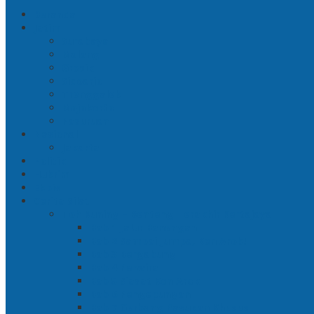
Beranda
Jatim
Surabaya
Malang
Gresik
Sidoarjo
Trenggalek
Mojokerto
Pasuruan
Nasional
Jakarta
Politik
Hukrim
Ekbis
Cerita Silat
Toh Kuning – Benteng Terakhir Kertajaya
Bab 1 Jalur Banengan
Bab 2 Sampai Jumpa, Ken Arok!
Bab 3 Bergabung
Bab 4 Perwira
Bab 5 Siasat Ken Arok
Bab 6 Pengepungan
Bab 7 Gerbang Pasukan Khusus