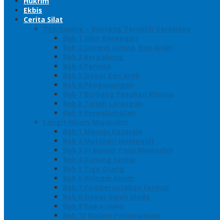
Hukrim
Ekbis
Cerita Silat
Toh Kuning – Benteng Terakhir Kertajaya
Bab 1 Jalur Banengan
Bab 2 Sampai Jumpa, Ken Arok!
Bab 3 Bergabung
Bab 4 Perwira
Bab 5 Siasat Ken Arok
Bab 6 Pengepungan
Bab 7 Gerbang Pasukan Khusus
Bab 8 Tanah Larangan
Bab 9 Penyelamatan
Langit Hitam Majapahit
Bab 1 Menuju Kotaraja
Bab 2 Matahari Majapahit
Bab 3 Di Bawah Panji Majapahit
Bab 4 Gunung Semar
Bab 5 Tiga Orang
Bab 6 Wringin Anom
Bab 7 Pemberontakan Senyap
Bab 8 Siasat Gajah Mada
Bab 9 Rawa-rawa
Bab 10 Malam Penumpasan