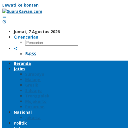
Lewati ke konten
Jumat, 7 Agustus 2026
Pencarian
RSS
Beranda
Jatim
Surabaya
Malang
Gresik
Sidoarjo
Trenggalek
Mojokerto
Pasuruan
Nasional
Jakarta
Politik