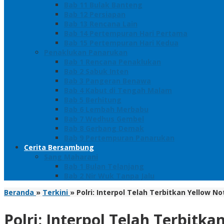
Bab 11 Bulak Banteng
Bab 12 Persiapan
Bab 13 Rencana Lain
Bab 14 Pertempuran Hari Pertama
Bab 15 Pertempuran Hari Kedua
Penaklukan Panarukan
Bab 1 Rencana Penaklukan
Bab 2 Sabuk Inten
Bab 3 Pangeran Benawa
Bab 4 Kabut di Tengah Malam
Bab 5 Berhitung
Bab 6 Lembah Merbabu
Bab 7 Wedhus Gembel
Bab 8 Gerbang Demak
Bab 9 Pertempuran Panarukan
Cerita Bersambung
Sang Maharani
Bab 1 Bulan Telanjang
Bab 2 Nir Wuk Tanpa Jalu
Beranda
»
Terkini
»
Polri: Interpol Telah Terbitkan Yellow N
Polri: Interpol Telah Terbitk