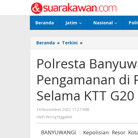
Lewati
ke
konten
Beranda
Jatim
Nasional
Poli
Beranda
»
Terkini
»
Polresta
Banyuwangi
Fokus
Polresta Banyuw
Pengamanan
di
Pengamanan di P
Pintu
Masuk
Pulau
Selama KTT G20 d
Bali
Selama
KTT
14 November 2022 11:27 WIB
oleh
G20
Wong
oleh
Wong Nggalek
di
Nggalek
Bali
BANYUWANGI : Kepolisian Resor Kota