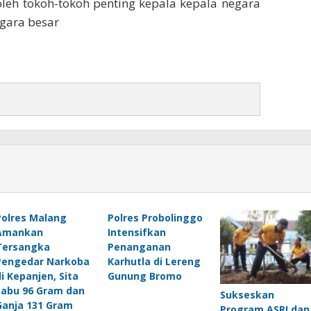
leh tokoh-tokoh penting kepala kepala negara
gara besar
Polres Malang
Polres Probolinggo
Amankan
Intensifkan
Tersangka
Penanganan
Pengedar Narkoba
Karhutla di Lereng
di Kepanjen, Sita
Gunung Bromo
Sabu 96 Gram dan
Sukseskan
Ganja 131 Gram
Program ASRI dan