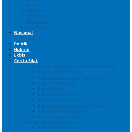
Gresik
Sidoarjo
Trenggalek
Mojokerto
Pasuruan
Nasional
Jakarta
Politik
Hukrim
Ekbis
Cerita Silat
Toh Kuning – Benteng Terakhir Kertajaya
Bab 1 Jalur Banengan
Bab 2 Sampai Jumpa, Ken Arok!
Bab 3 Bergabung
Bab 4 Perwira
Bab 5 Siasat Ken Arok
Bab 6 Pengepungan
Bab 7 Gerbang Pasukan Khusus
Bab 8 Tanah Larangan
Bab 9 Penyelamatan
Langit Hitam Majapahit
Bab 1 Menuju Kotaraja