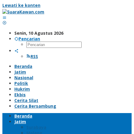
Lewati ke konten
Senin, 10 Agustus 2026
Pencarian
RSS
Beranda
Jatim
Nasional
Politik
Hukrim
Ekbis
Cerita Silat
Cerita Bersambung
Beranda
Jatim
Surabaya
Malang