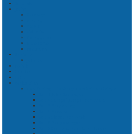
Beranda
Jatim
Surabaya
Malang
Gresik
Sidoarjo
Trenggalek
Mojokerto
Pasuruan
Nasional
Jakarta
Politik
Hukrim
Ekbis
Cerita Silat
Toh Kuning – Benteng Terakhir Kertajaya
Bab 1 Jalur Banengan
Bab 2 Sampai Jumpa, Ken Arok!
Bab 3 Bergabung
Bab 4 Perwira
Bab 5 Siasat Ken Arok
Bab 6 Pengepungan
Bab 7 Gerbang Pasukan Khusus