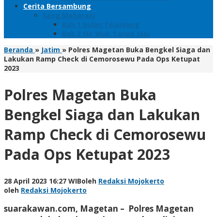
Cerita Bersambung
Sang Maharani
Bab 1 Bulan Telanjang
Bab 2 Nir Wuk Tanpa Jalu
Beranda
»
Jatim
»
Polres Magetan Buka Bengkel Siaga dan
Lakukan Ramp Check di Cemorosewu Pada Ops Ketupat
2023
Polres Magetan Buka
Bengkel Siaga dan Lakukan
Ramp Check di Cemorosewu
Pada Ops Ketupat 2023
28 April 2023 16:27 WIB
oleh
Redaksi Mojokerto
oleh
Redaksi Mojokerto
suarakawan.com, Magetan
– Polres Magetan