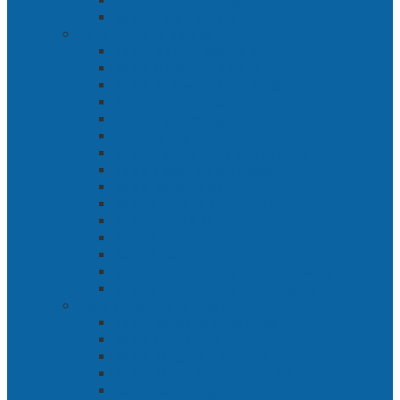
Bab 8 Tanah Larangan
Bab 9 Penyelamatan
Langit Hitam Majapahit
Bab 1 Menuju Kotaraja
Bab 2 Matahari Majapahit
Bab 3 Di Bawah Panji Majapahit
Bab 4 Gunung Semar
Bab 5 Tiga Orang
Bab 6 Wringin Anom
Bab 7 Pemberontakan Senyap
Bab 8 Siasat Gajah Mada
Bab 9 Rawa-rawa
Bab 10 Malam Penumpasan
Bab 11 Bulak Banteng
Bab 12 Persiapan
Bab 13 Rencana Lain
Bab 14 Pertempuran Hari Pertama
Bab 15 Pertempuran Hari Kedua
Penaklukan Panarukan
Bab 1 Rencana Penaklukan
Bab 2 Sabuk Inten
Bab 3 Pangeran Benawa
Bab 4 Kabut di Tengah Malam
Bab 5 Berhitung