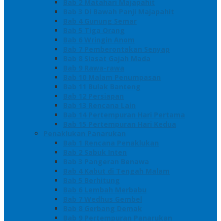
Bab 2 Matahari Majapahit
Bab 3 Di Bawah Panji Majapahit
Bab 4 Gunung Semar
Bab 5 Tiga Orang
Bab 6 Wringin Anom
Bab 7 Pemberontakan Senyap
Bab 8 Siasat Gajah Mada
Bab 9 Rawa-rawa
Bab 10 Malam Penumpasan
Bab 11 Bulak Banteng
Bab 12 Persiapan
Bab 13 Rencana Lain
Bab 14 Pertempuran Hari Pertama
Bab 15 Pertempuran Hari Kedua
Penaklukan Panarukan
Bab 1 Rencana Penaklukan
Bab 2 Sabuk Inten
Bab 3 Pangeran Benawa
Bab 4 Kabut di Tengah Malam
Bab 5 Berhitung
Bab 6 Lembah Merbabu
Bab 7 Wedhus Gembel
Bab 8 Gerbang Demak
Bab 9 Pertempuran Panarukan