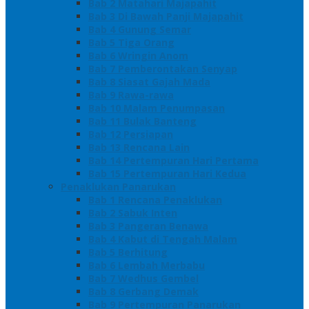
Bab 2 Matahari Majapahit
Bab 3 Di Bawah Panji Majapahit
Bab 4 Gunung Semar
Bab 5 Tiga Orang
Bab 6 Wringin Anom
Bab 7 Pemberontakan Senyap
Bab 8 Siasat Gajah Mada
Bab 9 Rawa-rawa
Bab 10 Malam Penumpasan
Bab 11 Bulak Banteng
Bab 12 Persiapan
Bab 13 Rencana Lain
Bab 14 Pertempuran Hari Pertama
Bab 15 Pertempuran Hari Kedua
Penaklukan Panarukan
Bab 1 Rencana Penaklukan
Bab 2 Sabuk Inten
Bab 3 Pangeran Benawa
Bab 4 Kabut di Tengah Malam
Bab 5 Berhitung
Bab 6 Lembah Merbabu
Bab 7 Wedhus Gembel
Bab 8 Gerbang Demak
Bab 9 Pertempuran Panarukan