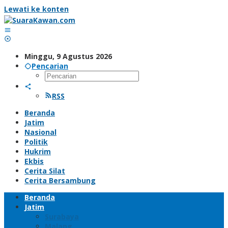
Lewati ke konten
Minggu, 9 Agustus 2026
Pencarian
RSS
Beranda
Jatim
Nasional
Politik
Hukrim
Ekbis
Cerita Silat
Cerita Bersambung
Beranda
Jatim
Surabaya
Malang