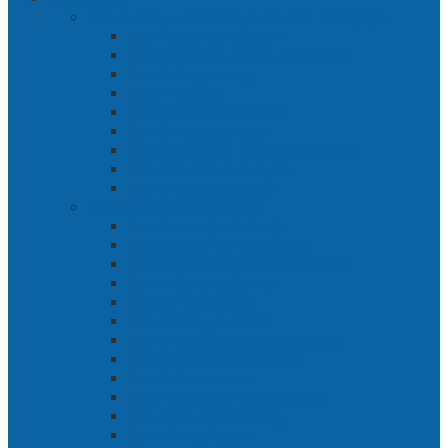
Toh Kuning – Benteng Terakhir Kertajaya
Bab 1 Jalur Banengan
Bab 2 Sampai Jumpa, Ken Arok!
Bab 3 Bergabung
Bab 4 Perwira
Bab 5 Siasat Ken Arok
Bab 6 Pengepungan
Bab 7 Gerbang Pasukan Khusus
Bab 8 Tanah Larangan
Bab 9 Penyelamatan
Langit Hitam Majapahit
Bab 1 Menuju Kotaraja
Bab 2 Matahari Majapahit
Bab 3 Di Bawah Panji Majapahit
Bab 4 Gunung Semar
Bab 5 Tiga Orang
Bab 6 Wringin Anom
Bab 7 Pemberontakan Senyap
Bab 8 Siasat Gajah Mada
Bab 9 Rawa-rawa
Bab 10 Malam Penumpasan
Bab 11 Bulak Banteng
Bab 12 Persiapan