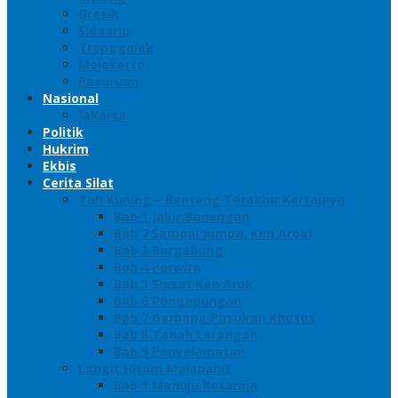
Gresik
Sidoarjo
Trenggalek
Mojokerto
Pasuruan
Nasional
Jakarta
Politik
Hukrim
Ekbis
Cerita Silat
Toh Kuning – Benteng Terakhir Kertajaya
Bab 1 Jalur Banengan
Bab 2 Sampai Jumpa, Ken Arok!
Bab 3 Bergabung
Bab 4 Perwira
Bab 5 Siasat Ken Arok
Bab 6 Pengepungan
Bab 7 Gerbang Pasukan Khusus
Bab 8 Tanah Larangan
Bab 9 Penyelamatan
Langit Hitam Majapahit
Bab 1 Menuju Kotaraja