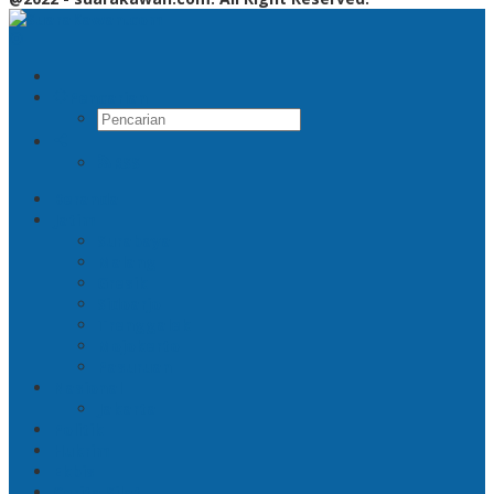
Pencarian
RSS
Beranda
Jatim
Surabaya
Malang
Gresik
Sidoarjo
Trenggalek
Mojokerto
Pasuruan
Nasional
Jakarta
Politik
Hukrim
Ekbis
Cerita Silat