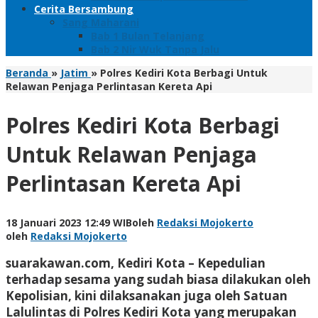
Cerita Bersambung
Sang Maharani
Bab 1 Bulan Telanjang
Bab 2 Nir Wuk Tanpa Jalu
Beranda
»
Jatim
»
Polres Kediri Kota Berbagi Untuk
Relawan Penjaga Perlintasan Kereta Api
Polres Kediri Kota Berbagi
Untuk Relawan Penjaga
Perlintasan Kereta Api
18 Januari 2023 12:49 WIB
oleh
Redaksi Mojokerto
oleh
Redaksi Mojokerto
suarakawan.com, Kediri Kota
– Kepedulian
terhadap sesama yang sudah biasa dilakukan oleh
Kepolisian, kini dilaksanakan juga oleh Satuan
Lalulintas di Polres Kediri Kota yang merupakan