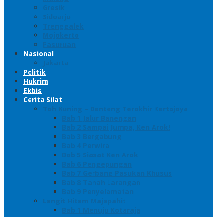
Gresik
Sidoarjo
Trenggalek
Mojokerto
Pasuruan
Nasional
Jakarta
Politik
Hukrim
Ekbis
Cerita Silat
Toh Kuning – Benteng Terakhir Kertajaya
Bab 1 Jalur Banengan
Bab 2 Sampai Jumpa, Ken Arok!
Bab 3 Bergabung
Bab 4 Perwira
Bab 5 Siasat Ken Arok
Bab 6 Pengepungan
Bab 7 Gerbang Pasukan Khusus
Bab 8 Tanah Larangan
Bab 9 Penyelamatan
Langit Hitam Majapahit
Bab 1 Menuju Kotaraja