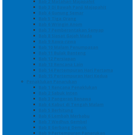
Bab 2 Matahari Majapahit
Bab 3 Di Bawah Panji Majapahit
Bab 4 Gunung Semar
Bab 5 Tiga Orang
Bab 6 Wringin Anom
Bab 7 Pemberontakan Senyap
Bab 8 Siasat Gajah Mada
Bab 9 Rawa-rawa
Bab 10 Malam Penumpasan
Bab 11 Bulak Banteng
Bab 12 Persiapan
Bab 13 Rencana Lain
Bab 14 Pertempuran Hari Pertama
Bab 15 Pertempuran Hari Kedua
Penaklukan Panarukan
Bab 1 Rencana Penaklukan
Bab 2 Sabuk Inten
Bab 3 Pangeran Benawa
Bab 4 Kabut di Tengah Malam
Bab 5 Berhitung
Bab 6 Lembah Merbabu
Bab 7 Wedhus Gembel
Bab 8 Gerbang Demak
Bab 9 Pertempuran Panarukan