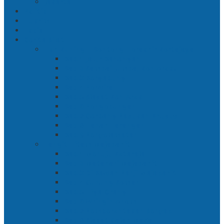
Jakarta
Politik
Hukrim
Ekbis
Cerita Silat
Toh Kuning – Benteng Terakhir Kertajaya
Bab 1 Jalur Banengan
Bab 2 Sampai Jumpa, Ken Arok!
Bab 3 Bergabung
Bab 4 Perwira
Bab 5 Siasat Ken Arok
Bab 6 Pengepungan
Bab 7 Gerbang Pasukan Khusus
Bab 8 Tanah Larangan
Bab 9 Penyelamatan
Langit Hitam Majapahit
Bab 1 Menuju Kotaraja
Bab 2 Matahari Majapahit
Bab 3 Di Bawah Panji Majapahit
Bab 4 Gunung Semar
Bab 5 Tiga Orang
Bab 6 Wringin Anom
Bab 7 Pemberontakan Senyap
Bab 8 Siasat Gajah Mada