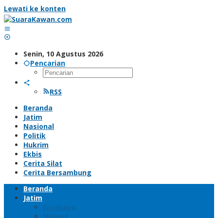
Lewati ke konten
Senin, 10 Agustus 2026
Pencarian
RSS
Beranda
Jatim
Nasional
Politik
Hukrim
Ekbis
Cerita Silat
Cerita Bersambung
Beranda
Jatim
Surabaya
Malang