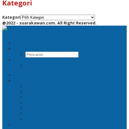
Kategori
Kategori
@2022 - suarakawan.com. All Right Reserved.
Pencarian
RSS
Beranda
Jatim
Surabaya
Malang
Gresik
Sidoarjo
Trenggalek
Mojokerto
Pasuruan
Nasional