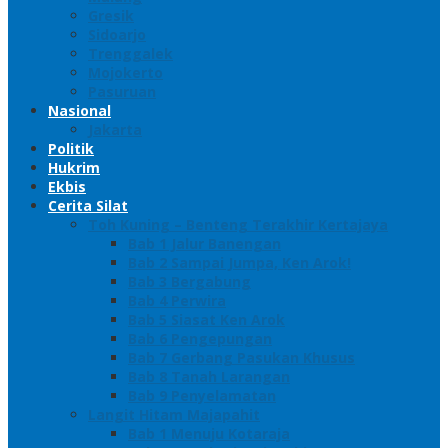
Gresik
Sidoarjo
Trenggalek
Mojokerto
Pasuruan
Nasional
Jakarta
Politik
Hukrim
Ekbis
Cerita Silat
Toh Kuning – Benteng Terakhir Kertajaya
Bab 1 Jalur Banengan
Bab 2 Sampai Jumpa, Ken Arok!
Bab 3 Bergabung
Bab 4 Perwira
Bab 5 Siasat Ken Arok
Bab 6 Pengepungan
Bab 7 Gerbang Pasukan Khusus
Bab 8 Tanah Larangan
Bab 9 Penyelamatan
Langit Hitam Majapahit
Bab 1 Menuju Kotaraja