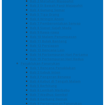
Bab 2 Matahari Majapahit
Bab 3 Di Bawah Panji Majapahit
Bab 4 Gunung Semar
Bab 5 Tiga Orang
Bab 6 Wringin Anom
Bab 7 Pemberontakan Senyap
Bab 8 Siasat Gajah Mada
Bab 9 Rawa-rawa
Bab 10 Malam Penumpasan
Bab 11 Bulak Banteng
Bab 12 Persiapan
Bab 13 Rencana Lain
Bab 14 Pertempuran Hari Pertama
Bab 15 Pertempuran Hari Kedua
Penaklukan Panarukan
Bab 1 Rencana Penaklukan
Bab 2 Sabuk Inten
Bab 3 Pangeran Benawa
Bab 4 Kabut di Tengah Malam
Bab 5 Berhitung
Bab 6 Lembah Merbabu
Bab 7 Wedhus Gembel
Bab 8 Gerbang Demak
Bab 9 Pertempuran Panarukan