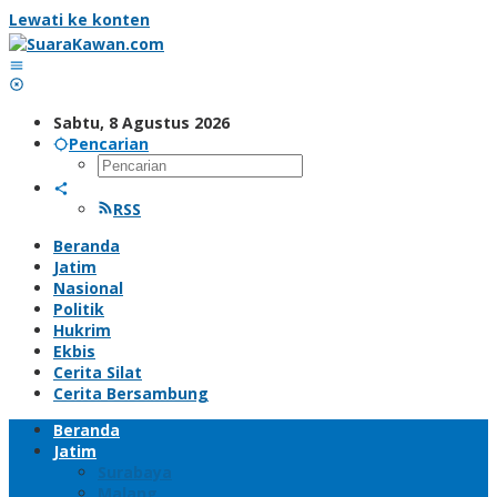
Lewati ke konten
Sabtu, 8 Agustus 2026
Pencarian
RSS
Beranda
Jatim
Nasional
Politik
Hukrim
Ekbis
Cerita Silat
Cerita Bersambung
Beranda
Jatim
Surabaya
Malang