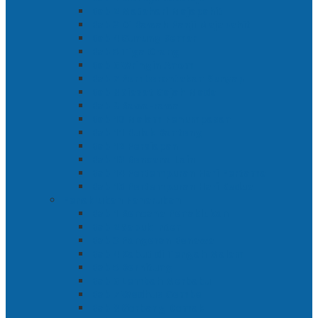
Bab 2 Matahari Majapahit
Bab 3 Di Bawah Panji Majapahit
Bab 4 Gunung Semar
Bab 5 Tiga Orang
Bab 6 Wringin Anom
Bab 7 Pemberontakan Senyap
Bab 8 Siasat Gajah Mada
Bab 9 Rawa-rawa
Bab 10 Malam Penumpasan
Bab 11 Bulak Banteng
Bab 12 Persiapan
Bab 13 Rencana Lain
Bab 14 Pertempuran Hari Pertama
Bab 15 Pertempuran Hari Kedua
Penaklukan Panarukan
Bab 1 Rencana Penaklukan
Bab 2 Sabuk Inten
Bab 3 Pangeran Benawa
Bab 4 Kabut di Tengah Malam
Bab 5 Berhitung
Bab 6 Lembah Merbabu
Bab 7 Wedhus Gembel
Bab 8 Gerbang Demak