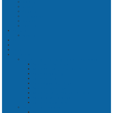
Malang
Gresik
Sidoarjo
Trenggalek
Mojokerto
Pasuruan
Nasional
Jakarta
Politik
Hukrim
Ekbis
Cerita Silat
Toh Kuning – Benteng Terakhir Kertajaya
Bab 1 Jalur Banengan
Bab 2 Sampai Jumpa, Ken Arok!
Bab 3 Bergabung
Bab 4 Perwira
Bab 5 Siasat Ken Arok
Bab 6 Pengepungan
Bab 7 Gerbang Pasukan Khusus
Bab 8 Tanah Larangan
Bab 9 Penyelamatan
Langit Hitam Majapahit
Bab 1 Menuju Kotaraja