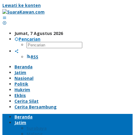
Lewati ke konten
Jumat, 7 Agustus 2026
Pencarian
RSS
Beranda
Jatim
Nasional
Politik
Hukrim
Ekbis
Cerita Silat
Cerita Bersambung
Beranda
Jatim
Surabaya
Malang