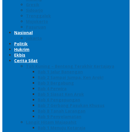
Gresik
Sidoarjo
Trenggalek
Mojokerto
Pasuruan
Nasional
Jakarta
Politik
Hukrim
Ekbis
Cerita Silat
Toh Kuning – Benteng Terakhir Kertajaya
Bab 1 Jalur Banengan
Bab 2 Sampai Jumpa, Ken Arok!
Bab 3 Bergabung
Bab 4 Perwira
Bab 5 Siasat Ken Arok
Bab 6 Pengepungan
Bab 7 Gerbang Pasukan Khusus
Bab 8 Tanah Larangan
Bab 9 Penyelamatan
Langit Hitam Majapahit
Bab 1 Menuju Kotaraja