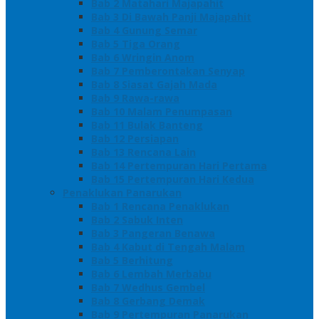
Bab 2 Matahari Majapahit
Bab 3 Di Bawah Panji Majapahit
Bab 4 Gunung Semar
Bab 5 Tiga Orang
Bab 6 Wringin Anom
Bab 7 Pemberontakan Senyap
Bab 8 Siasat Gajah Mada
Bab 9 Rawa-rawa
Bab 10 Malam Penumpasan
Bab 11 Bulak Banteng
Bab 12 Persiapan
Bab 13 Rencana Lain
Bab 14 Pertempuran Hari Pertama
Bab 15 Pertempuran Hari Kedua
Penaklukan Panarukan
Bab 1 Rencana Penaklukan
Bab 2 Sabuk Inten
Bab 3 Pangeran Benawa
Bab 4 Kabut di Tengah Malam
Bab 5 Berhitung
Bab 6 Lembah Merbabu
Bab 7 Wedhus Gembel
Bab 8 Gerbang Demak
Bab 9 Pertempuran Panarukan