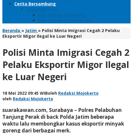
Cerita Bersambung
Sang Maharani
Bab 1 Bulan Telanjang
Bab 2 Nir Wuk Tanpa Jalu
Beranda
»
Jatim
»
Polisi Minta Imigrasi Cegah 2 Pelaku
Eksportir Migor Ilegal ke Luar Negeri
Polisi Minta Imigrasi Cegah 2
Pelaku Eksportir Migor Ilegal
ke Luar Negeri
18 Mei 2022 09:45 WIB
oleh
Redaksi Mojokerto
oleh
Redaksi Mojokerto
suarakawan.com, Surabaya
– Polres Pelabuhan
Tanjung Perak di back Polda Jatim beberapa
waktu lalu membongkar kasus eksportir minyak
goreng dari berbagai merk.