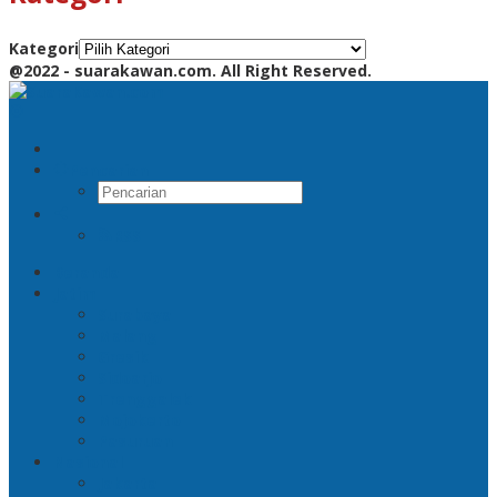
Kategori
@2022 - suarakawan.com. All Right Reserved.
Pencarian
RSS
Beranda
Jatim
Surabaya
Malang
Gresik
Sidoarjo
Trenggalek
Mojokerto
Pasuruan
Nasional
Jakarta