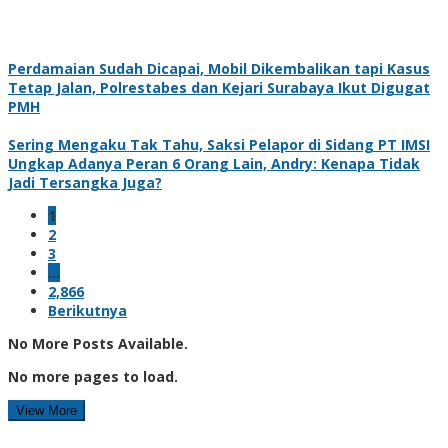
Perdamaian Sudah Dicapai, Mobil Dikembalikan tapi Kasus
Tetap Jalan, Polrestabes dan Kejari Surabaya Ikut Digugat
PMH
Sering Mengaku Tak Tahu, Saksi Pelapor di Sidang PT IMSI
Ungkap Adanya Peran 6 Orang Lain, Andry: Kenapa Tidak
Jadi Tersangka Juga?
1
2
3
…
2,866
Berikutnya
No More Posts Available.
No more pages to load.
View More