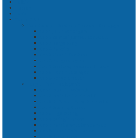
Politik
Hukrim
Ekbis
Cerita Silat
Toh Kuning – Benteng Terakhir Kertajaya
Bab 1 Jalur Banengan
Bab 2 Sampai Jumpa, Ken Arok!
Bab 3 Bergabung
Bab 4 Perwira
Bab 5 Siasat Ken Arok
Bab 6 Pengepungan
Bab 7 Gerbang Pasukan Khusus
Bab 8 Tanah Larangan
Bab 9 Penyelamatan
Langit Hitam Majapahit
Bab 1 Menuju Kotaraja
Bab 2 Matahari Majapahit
Bab 3 Di Bawah Panji Majapahit
Bab 4 Gunung Semar
Bab 5 Tiga Orang
Bab 6 Wringin Anom
Bab 7 Pemberontakan Senyap
Bab 8 Siasat Gajah Mada
Bab 9 Rawa-rawa