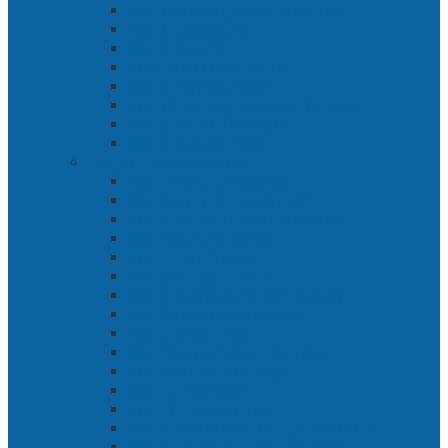
Bab 2 Sampai Jumpa, Ken Arok!
Bab 3 Bergabung
Bab 4 Perwira
Bab 5 Siasat Ken Arok
Bab 6 Pengepungan
Bab 7 Gerbang Pasukan Khusus
Bab 8 Tanah Larangan
Bab 9 Penyelamatan
Langit Hitam Majapahit
Bab 1 Menuju Kotaraja
Bab 2 Matahari Majapahit
Bab 3 Di Bawah Panji Majapahit
Bab 4 Gunung Semar
Bab 5 Tiga Orang
Bab 6 Wringin Anom
Bab 7 Pemberontakan Senyap
Bab 8 Siasat Gajah Mada
Bab 9 Rawa-rawa
Bab 10 Malam Penumpasan
Bab 11 Bulak Banteng
Bab 12 Persiapan
Bab 13 Rencana Lain
Bab 14 Pertempuran Hari Pertama
Bab 15 Pertempuran Hari Kedua