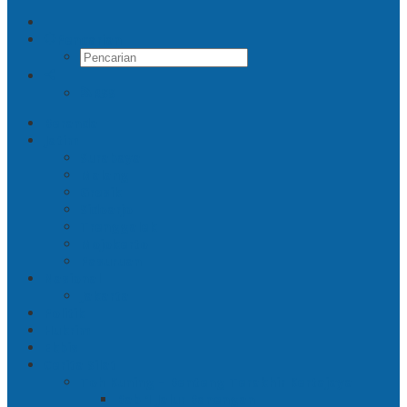
Pencarian
RSS
Beranda
Jatim
Surabaya
Malang
Gresik
Sidoarjo
Trenggalek
Mojokerto
Pasuruan
Nasional
Jakarta
Politik
Hukrim
Ekbis
Cerita Silat
Toh Kuning – Benteng Terakhir Kertajaya
Bab 1 Jalur Banengan