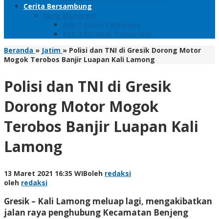
Cerita Bersambung
Sang Maharani
Bab 1 Bulan Telanjang
Bab 2 Nir Wuk Tanpa Jalu
Beranda
»
Jatim
»
Polisi dan TNI di Gresik Dorong Motor
Mogok Terobos Banjir Luapan Kali Lamong
Polisi dan TNI di Gresik
Dorong Motor Mogok
Terobos Banjir Luapan Kali
Lamong
13 Maret 2021 16:35 WIB
oleh
redaksi
oleh
redaksi
Gresik – Kali Lamong meluap lagi, mengakibatkan
jalan raya penghubung Kecamatan Benjeng