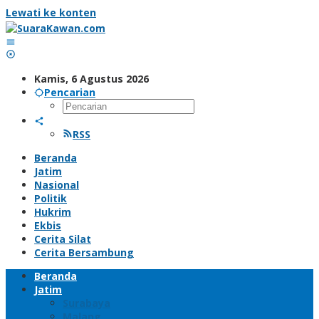
Lewati ke konten
Kamis, 6 Agustus 2026
Pencarian
RSS
Beranda
Jatim
Nasional
Politik
Hukrim
Ekbis
Cerita Silat
Cerita Bersambung
Beranda
Jatim
Surabaya
Malang