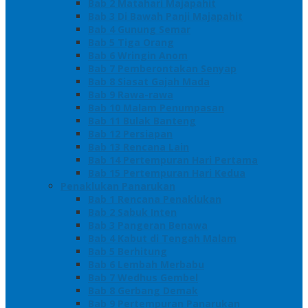
Bab 2 Matahari Majapahit
Bab 3 Di Bawah Panji Majapahit
Bab 4 Gunung Semar
Bab 5 Tiga Orang
Bab 6 Wringin Anom
Bab 7 Pemberontakan Senyap
Bab 8 Siasat Gajah Mada
Bab 9 Rawa-rawa
Bab 10 Malam Penumpasan
Bab 11 Bulak Banteng
Bab 12 Persiapan
Bab 13 Rencana Lain
Bab 14 Pertempuran Hari Pertama
Bab 15 Pertempuran Hari Kedua
Penaklukan Panarukan
Bab 1 Rencana Penaklukan
Bab 2 Sabuk Inten
Bab 3 Pangeran Benawa
Bab 4 Kabut di Tengah Malam
Bab 5 Berhitung
Bab 6 Lembah Merbabu
Bab 7 Wedhus Gembel
Bab 8 Gerbang Demak
Bab 9 Pertempuran Panarukan