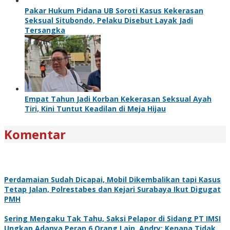
Pakar Hukum Pidana UB Soroti Kasus Kekerasan
Seksual Situbondo, Pelaku Disebut Layak Jadi
Tersangka
Empat Tahun Jadi Korban Kekerasan Seksual Ayah
Tiri, Kini Tuntut Keadilan di Meja Hijau
Komentar
Perdamaian Sudah Dicapai, Mobil Dikembalikan tapi Kasus
Tetap Jalan, Polrestabes dan Kejari Surabaya Ikut Digugat
PMH
Sering Mengaku Tak Tahu, Saksi Pelapor di Sidang PT IMSI
Ungkap Adanya Peran 6 Orang Lain, Andry: Kenapa Tidak