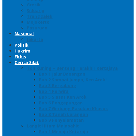
Gresik
Sidoarjo
Trenggalek
Mojokerto
Pasuruan
Nasional
Jakarta
Politik
Hukrim
Ekbis
Cerita Silat
Toh Kuning – Benteng Terakhir Kertajaya
Bab 1 Jalur Banengan
Bab 2 Sampai Jumpa, Ken Arok!
Bab 3 Bergabung
Bab 4 Perwira
Bab 5 Siasat Ken Arok
Bab 6 Pengepungan
Bab 7 Gerbang Pasukan Khusus
Bab 8 Tanah Larangan
Bab 9 Penyelamatan
Langit Hitam Majapahit
Bab 1 Menuju Kotaraja