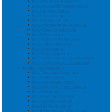
Bab 2 Matahari Majapahit
Bab 3 Di Bawah Panji Majapahit
Bab 4 Gunung Semar
Bab 5 Tiga Orang
Bab 6 Wringin Anom
Bab 7 Pemberontakan Senyap
Bab 8 Siasat Gajah Mada
Bab 9 Rawa-rawa
Bab 10 Malam Penumpasan
Bab 11 Bulak Banteng
Bab 12 Persiapan
Bab 13 Rencana Lain
Bab 14 Pertempuran Hari Pertama
Bab 15 Pertempuran Hari Kedua
Penaklukan Panarukan
Bab 1 Rencana Penaklukan
Bab 2 Sabuk Inten
Bab 3 Pangeran Benawa
Bab 4 Kabut di Tengah Malam
Bab 5 Berhitung
Bab 6 Lembah Merbabu
Bab 7 Wedhus Gembel
Bab 8 Gerbang Demak
Bab 9 Pertempuran Panarukan