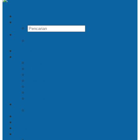
Pencarian
RSS
Beranda
Jatim
Surabaya
Malang
Gresik
Sidoarjo
Trenggalek
Mojokerto
Pasuruan
Nasional
Jakarta
Politik
Hukrim
Ekbis
Cerita Silat