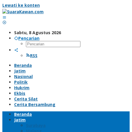
Lewati ke konten
Sabtu, 8 Agustus 2026
Pencarian
RSS
Beranda
Jatim
Nasional
Politik
Hukrim
Ekbis
Cerita Silat
Cerita Bersambung
Beranda
Jatim
Surabaya
Malang