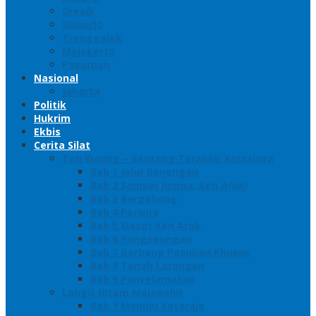
Gresik
Sidoarjo
Trenggalek
Mojokerto
Pasuruan
Nasional
Jakarta
Politik
Hukrim
Ekbis
Cerita Silat
Toh Kuning – Benteng Terakhir Kertajaya
Bab 1 Jalur Banengan
Bab 2 Sampai Jumpa, Ken Arok!
Bab 3 Bergabung
Bab 4 Perwira
Bab 5 Siasat Ken Arok
Bab 6 Pengepungan
Bab 7 Gerbang Pasukan Khusus
Bab 8 Tanah Larangan
Bab 9 Penyelamatan
Langit Hitam Majapahit
Bab 1 Menuju Kotaraja