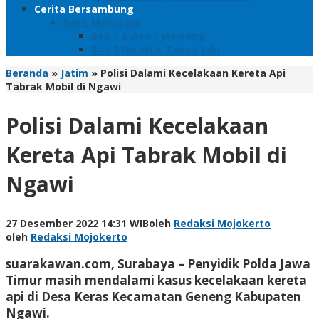
Cerita Bersambung
Sang Maharani
Bab 1 Bulan Telanjang
Bab 2 Nir Wuk Tanpa Jalu
Beranda
»
Jatim
»
Polisi Dalami Kecelakaan Kereta Api
Tabrak Mobil di Ngawi
Polisi Dalami Kecelakaan
Kereta Api Tabrak Mobil di
Ngawi
27 Desember 2022 14:31 WIB
oleh
Redaksi Mojokerto
oleh
Redaksi Mojokerto
suarakawan.com, Surabaya
– Penyidik Polda Jawa
Timur masih mendalami kasus kecelakaan kereta
api di Desa Keras Kecamatan Geneng Kabupaten
Ngawi.