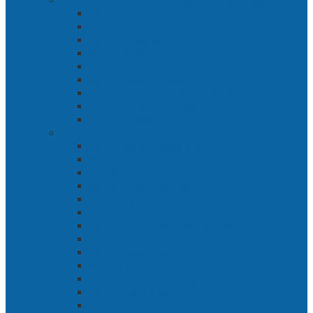
Toh Kuning – Benteng Terakhir Kertajaya
Bab 1 Jalur Banengan
Bab 2 Sampai Jumpa, Ken Arok!
Bab 3 Bergabung
Bab 4 Perwira
Bab 5 Siasat Ken Arok
Bab 6 Pengepungan
Bab 7 Gerbang Pasukan Khusus
Bab 8 Tanah Larangan
Bab 9 Penyelamatan
Langit Hitam Majapahit
Bab 1 Menuju Kotaraja
Bab 2 Matahari Majapahit
Bab 3 Di Bawah Panji Majapahit
Bab 4 Gunung Semar
Bab 5 Tiga Orang
Bab 6 Wringin Anom
Bab 7 Pemberontakan Senyap
Bab 8 Siasat Gajah Mada
Bab 9 Rawa-rawa
Bab 10 Malam Penumpasan
Bab 11 Bulak Banteng
Bab 12 Persiapan
Bab 13 Rencana Lain