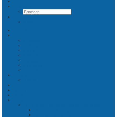
Pencarian
RSS
Beranda
Jatim
Surabaya
Malang
Gresik
Sidoarjo
Trenggalek
Mojokerto
Pasuruan
Nasional
Jakarta
Politik
Hukrim
Ekbis
Cerita Silat
Toh Kuning – Benteng Terakhir Kertajaya
Bab 1 Jalur Banengan
Bab 2 Sampai Jumpa, Ken Arok!