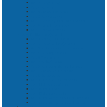
Bab 3 Bergabung
Bab 4 Perwira
Bab 5 Siasat Ken Arok
Bab 6 Pengepungan
Bab 7 Gerbang Pasukan Khusus
Bab 8 Tanah Larangan
Bab 9 Penyelamatan
Langit Hitam Majapahit
Bab 1 Menuju Kotaraja
Bab 2 Matahari Majapahit
Bab 3 Di Bawah Panji Majapahit
Bab 4 Gunung Semar
Bab 5 Tiga Orang
Bab 6 Wringin Anom
Bab 7 Pemberontakan Senyap
Bab 8 Siasat Gajah Mada
Bab 9 Rawa-rawa
Bab 10 Malam Penumpasan
Bab 11 Bulak Banteng
Bab 12 Persiapan
Bab 13 Rencana Lain
Bab 14 Pertempuran Hari Pertama
Bab 15 Pertempuran Hari Kedua