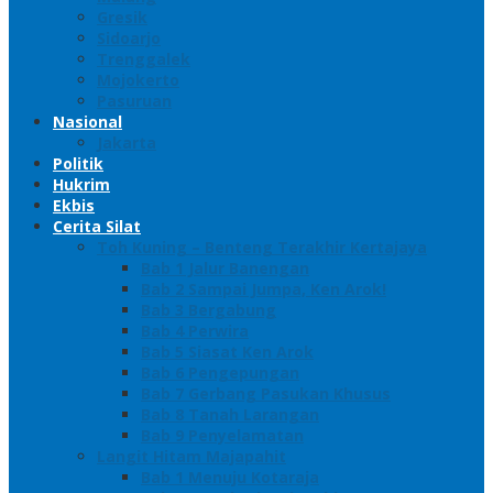
Gresik
Sidoarjo
Trenggalek
Mojokerto
Pasuruan
Nasional
Jakarta
Politik
Hukrim
Ekbis
Cerita Silat
Toh Kuning – Benteng Terakhir Kertajaya
Bab 1 Jalur Banengan
Bab 2 Sampai Jumpa, Ken Arok!
Bab 3 Bergabung
Bab 4 Perwira
Bab 5 Siasat Ken Arok
Bab 6 Pengepungan
Bab 7 Gerbang Pasukan Khusus
Bab 8 Tanah Larangan
Bab 9 Penyelamatan
Langit Hitam Majapahit
Bab 1 Menuju Kotaraja