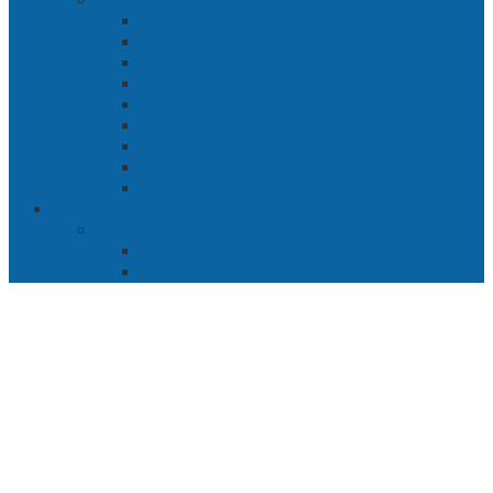
Penaklukan Panarukan
Bab 1 Rencana Penaklukan
Bab 2 Sabuk Inten
Bab 3 Pangeran Benawa
Bab 4 Kabut di Tengah Malam
Bab 5 Berhitung
Bab 6 Lembah Merbabu
Bab 7 Wedhus Gembel
Bab 8 Gerbang Demak
Bab 9 Pertempuran Panarukan
Cerita Bersambung
Sang Maharani
Bab 1 Bulan Telanjang
Bab 2 Nir Wuk Tanpa Jalu