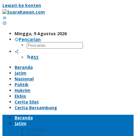
Lewati ke konten
Minggu, 9 Agustus 2026
Pencarian
RSS
Beranda
Jatim
Nasional
Politik
Hukrim
Ekbis
Cerita Silat
Cerita Bersambung
Beranda
Jatim
Surabaya
Malang