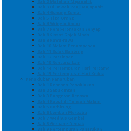
Bab 2 Matahari Majapahit
Bab 3 Di Bawah Panji Majapahit
Bab 4 Gunung Semar
Bab 5 Tiga Orang
Bab 6 Wringin Anom
Bab 7 Pemberontakan Senyap
Bab 8 Siasat Gajah Mada
Bab 9 Rawa-rawa
Bab 10 Malam Penumpasan
Bab 11 Bulak Banteng
Bab 12 Persiapan
Bab 13 Rencana Lain
Bab 14 Pertempuran Hari Pertama
Bab 15 Pertempuran Hari Kedua
Penaklukan Panarukan
Bab 1 Rencana Penaklukan
Bab 2 Sabuk Inten
Bab 3 Pangeran Benawa
Bab 4 Kabut di Tengah Malam
Bab 5 Berhitung
Bab 6 Lembah Merbabu
Bab 7 Wedhus Gembel
Bab 8 Gerbang Demak
Bab 9 Pertempuran Panarukan