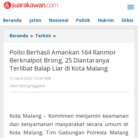
Lewati
ke
konten
Beranda
Jatim
Nasional
Politik
Hukrim
Ekbis
Beranda
»
Terkini
»
Polisi
Berhasil
Amankan
Polisi Berhasil Amankan 164 Ranmor
164
Berknalpot Brong, 25 Diantaranya
Ranmor
Terlibat Balap Liar di Kota Malang
Berknalpot
Brong,
12 April 2023 10:33 WIB
oleh
25
Wong
oleh
Wong Nggalek
Diantaranya
Nggalek
Terlibat
Balap
Liar
di
Kota Malang – Komitmen menjamin keamanan
Kota
dan kenyamanan masyarakat secara umum di
Malang
Kota Malang, Tim Gabungan Polresta Malang