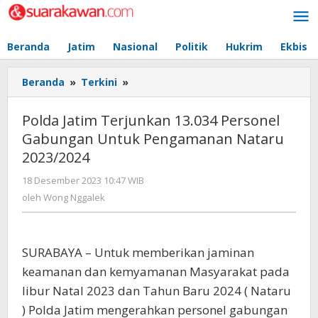
Lewati
ke
konten
Beranda
Jatim
Nasional
Politik
Hukrim
Ekbis
Beranda
»
Terkini
»
Polda
Jatim
Terjunkan
Polda Jatim Terjunkan 13.034 Personel
13.034
Gabungan Untuk Pengamanan Nataru
Personel
2023/2024
Gabungan
Untuk
18 Desember 2023 10:47 WIB
oleh
Pengamanan
Wong
oleh
Wong Nggalek
Nataru
Nggalek
2023/2024
SURABAYA – Untuk memberikan jaminan
keamanan dan kemyamanan Masyarakat pada
libur Natal 2023 dan Tahun Baru 2024 ( Nataru
) Polda Jatim mengerahkan personel gabungan