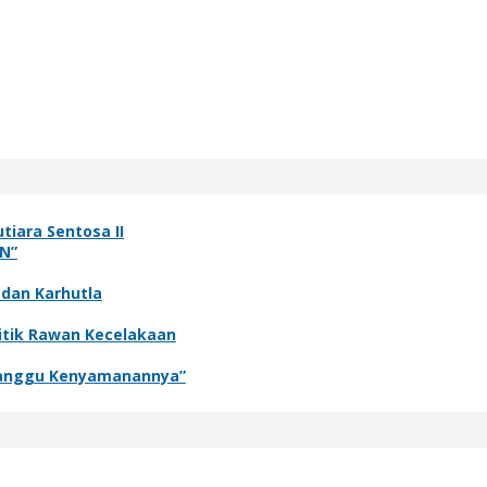
tiara Sentosa II
N”
 dan Karhutla
itik Rawan Kecelakaan
rganggu Kenyamanannya”