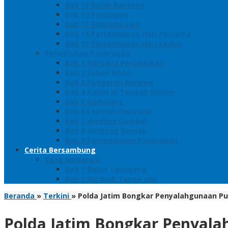
Bab 11 Bulak Banteng
Bab 12 Persiapan
Bab 13 Rencana Lain
Bab 14 Pertempuran Hari Pertama
Bab 15 Pertempuran Hari Kedua
Penaklukan Panarukan
Bab 1 Rencana Penaklukan
Bab 2 Sabuk Inten
Bab 3 Pangeran Benawa
Bab 4 Kabut di Tengah Malam
Bab 5 Berhitung
Bab 6 Lembah Merbabu
Bab 7 Wedhus Gembel
Bab 8 Gerbang Demak
Bab 9 Pertempuran Panarukan
Cerita Bersambung
Sang Maharani
Bab 1 Bulan Telanjang
Bab 2 Nir Wuk Tanpa Jalu
Beranda
»
Terkini
»
Polda Jatim Bongkar Penyalahgunaan Pup
Polda Jatim Bongkar Penyala