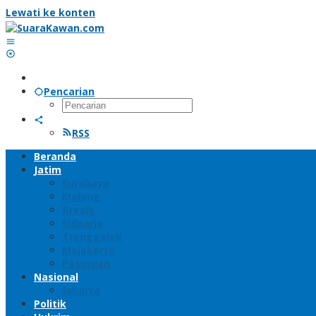
Lewati ke konten
Pencarian
RSS
Beranda
Jatim
Surabaya
Malang
Gresik
Sidoarjo
Trenggalek
Mojokerto
Pasuruan
Nasional
Jakarta
Politik