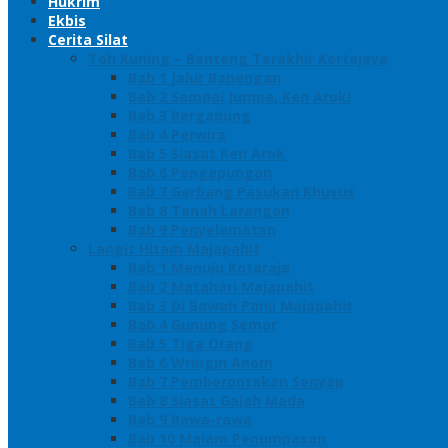
Hukrim
Ekbis
Cerita Silat
Toh Kuning – Benteng Terakhir Kertajaya
Bab 1 Jalur Banengan
Bab 2 Sampai Jumpa, Ken Arok!
Bab 3 Bergabung
Bab 4 Perwira
Bab 5 Siasat Ken Arok
Bab 6 Pengepungan
Bab 7 Gerbang Pasukan Khusus
Bab 8 Tanah Larangan
Bab 9 Penyelamatan
Langit Hitam Majapahit
Bab 1 Menuju Kotaraja
Bab 2 Matahari Majapahit
Bab 3 Di Bawah Panji Majapahit
Bab 4 Gunung Semar
Bab 5 Tiga Orang
Bab 6 Wringin Anom
Bab 7 Pemberontakan Senyap
Bab 8 Siasat Gajah Mada
Bab 9 Rawa-rawa
Bab 10 Malam Penumpasan