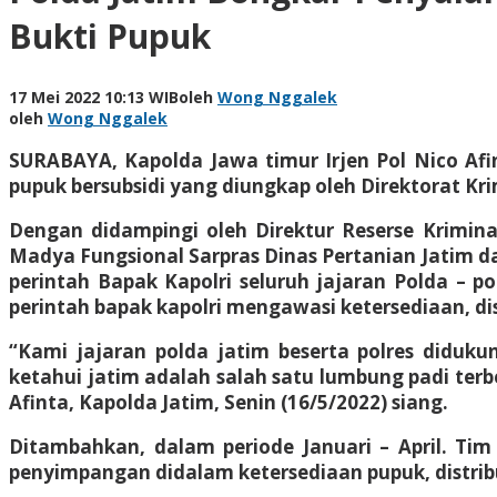
Bukti Pupuk
17 Mei 2022 10:13 WIB
oleh
Wong Nggalek
oleh
Wong Nggalek
SURABAYA, Kapolda Jawa timur Irjen Pol Nico Afi
pupuk bersubsidi yang diungkap oleh Direktorat Kr
Dengan didampingi oleh Direktur Reserse Krimin
Madya Fungsional Sarpras Dinas Pertanian Jatim d
perintah Bapak Kapolri seluruh jajaran Polda – 
perintah bapak kapolri mengawasi ketersediaan, di
“Kami jajaran polda jatim beserta polres diduk
ketahui jatim adalah salah satu lumbung padi terbe
Afinta, Kapolda Jatim, Senin (16/5/2022) siang.
Ditambahkan, dalam periode Januari – April. T
penyimpangan didalam ketersediaan pupuk, distri