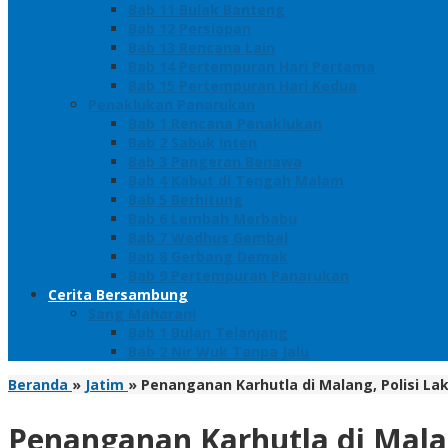
Bab 11 Bulak Banteng
Bab 12 Persiapan
Bab 13 Rencana Lain
Bab 14 Pertempuran Hari Pertama
Bab 15 Pertempuran Hari Kedua
Penaklukan Panarukan
Bab 1 Rencana Penaklukan
Bab 2 Sabuk Inten
Bab 3 Pangeran Benawa
Bab 4 Kabut di Tengah Malam
Bab 5 Berhitung
Bab 6 Lembah Merbabu
Bab 7 Wedhus Gembel
Bab 8 Gerbang Demak
Bab 9 Pertempuran Panarukan
Cerita Bersambung
Sang Maharani
Bab 1 Bulan Telanjang
Bab 2 Nir Wuk Tanpa Jalu
Beranda
»
Jatim
»
Penanganan Karhutla di Malang, Polisi La
Penanganan Karhutla di Malan