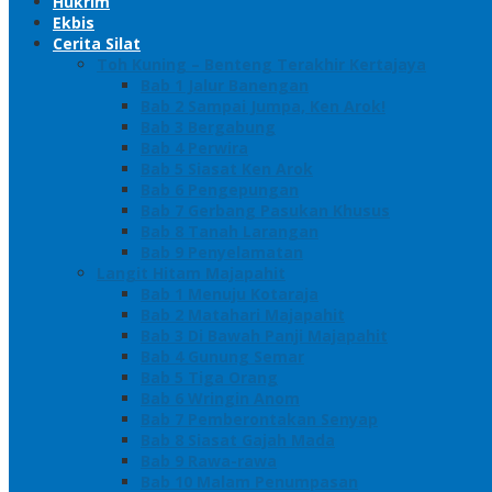
Hukrim
Ekbis
Cerita Silat
Toh Kuning – Benteng Terakhir Kertajaya
Bab 1 Jalur Banengan
Bab 2 Sampai Jumpa, Ken Arok!
Bab 3 Bergabung
Bab 4 Perwira
Bab 5 Siasat Ken Arok
Bab 6 Pengepungan
Bab 7 Gerbang Pasukan Khusus
Bab 8 Tanah Larangan
Bab 9 Penyelamatan
Langit Hitam Majapahit
Bab 1 Menuju Kotaraja
Bab 2 Matahari Majapahit
Bab 3 Di Bawah Panji Majapahit
Bab 4 Gunung Semar
Bab 5 Tiga Orang
Bab 6 Wringin Anom
Bab 7 Pemberontakan Senyap
Bab 8 Siasat Gajah Mada
Bab 9 Rawa-rawa
Bab 10 Malam Penumpasan