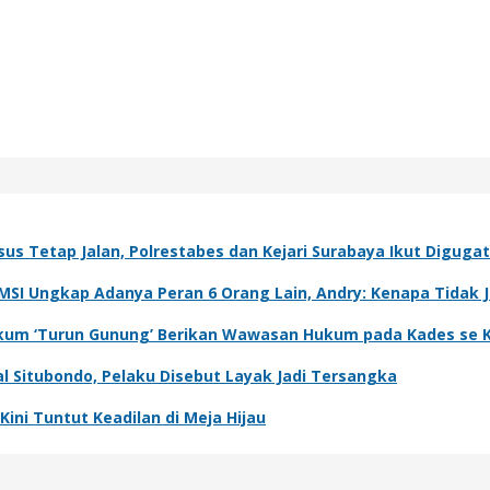
sus Tetap Jalan, Polrestabes dan Kejari Surabaya Ikut Diguga
IMSI Ungkap Adanya Peran 6 Orang Lain, Andry: Kenapa Tidak 
 Hukum ‘Turun Gunung’ Berikan Wawasan Hukum pada Kades se 
l Situbondo, Pelaku Disebut Layak Jadi Tersangka
ini Tuntut Keadilan di Meja Hijau