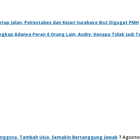
tap Jalan, Polrestabes dan Kejari Surabaya Ikut Digugat PMH
Ungkap Adanya Peran 6 Orang Lain, Andry: Kenapa Tidak Jadi 
Anggota, Tambah Usia, Semakin Bertanggung Jawab
7 Agustus