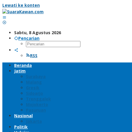
Lewati ke konten
Sabtu, 8 Agustus 2026
Pencarian
RSS
Beranda
Jatim
Surabaya
Malang
Gresik
Sidoarjo
Trenggalek
Mojokerto
Pasuruan
Nasional
Jakarta
Politik