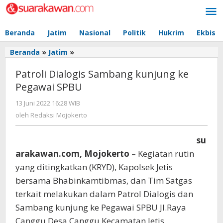
Lewati
ke
konten
Beranda
Jatim
Nasional
Politik
Hukrim
Ekbis
Beranda
»
Jatim
»
Patroli
Dialogis
Patroli Dialogis Sambang kunjung ke
Sambang
kunjung
Pegawai SPBU
ke
13 Juni 2022 16:28 WIB
oleh
Pegawai
Redaksi
SPBU
oleh
Redaksi Mojokerto
Mojokerto
su
arakawan.com, Mojokerto
– Kegiatan rutin
yang ditingkatkan (KRYD), Kapolsek Jetis
bersama Bhabinkamtibmas, dan Tim Satgas
terkait melakukan dalam Patrol Dialogis dan
Sambang kunjung ke Pegawai SPBU Jl.Raya
Canggu Desa Canggu Kecamatan Jetis