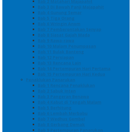
Bab 2 Matahari Majapahit
Bab 3 Di Bawah Panji Majapahit
Bab 4 Gunung Semar
Bab 5 Tiga Orang
Bab 6 Wringin Anom
Bab 7 Pemberontakan Senyap
Bab 8 Siasat Gajah Mada
Bab 9 Rawa-rawa
Bab 10 Malam Penumpasan
Bab 11 Bulak Banteng
Bab 12 Persiapan
Bab 13 Rencana Lain
Bab 14 Pertempuran Hari Pertama
Bab 15 Pertempuran Hari Kedua
Penaklukan Panarukan
Bab 1 Rencana Penaklukan
Bab 2 Sabuk Inten
Bab 3 Pangeran Benawa
Bab 4 Kabut di Tengah Malam
Bab 5 Berhitung
Bab 6 Lembah Merbabu
Bab 7 Wedhus Gembel
Bab 8 Gerbang Demak
Bab 9 Pertempuran Panarukan