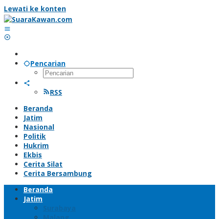
Lewati ke konten
Pencarian
RSS
Beranda
Jatim
Nasional
Politik
Hukrim
Ekbis
Cerita Silat
Cerita Bersambung
Beranda
Jatim
Surabaya
Malang