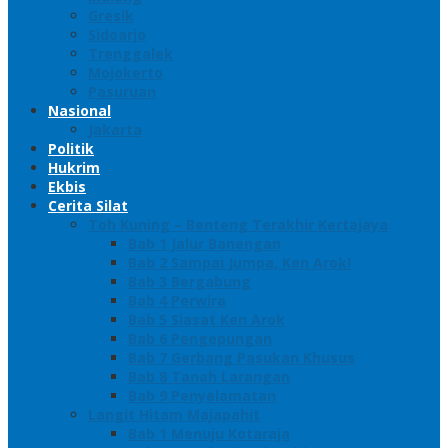
Gresik
Sidoarjo
Trenggalek
Mojokerto
Pasuruan
Nasional
Jakarta
Politik
Hukrim
Ekbis
Cerita Silat
Toh Kuning – Benteng Terakhir Kertajaya
Bab 1 Jalur Banengan
Bab 2 Sampai Jumpa, Ken Arok!
Bab 3 Bergabung
Bab 4 Perwira
Bab 5 Siasat Ken Arok
Bab 6 Pengepungan
Bab 7 Gerbang Pasukan Khusus
Bab 8 Tanah Larangan
Bab 9 Penyelamatan
Langit Hitam Majapahit
Bab 1 Menuju Kotaraja