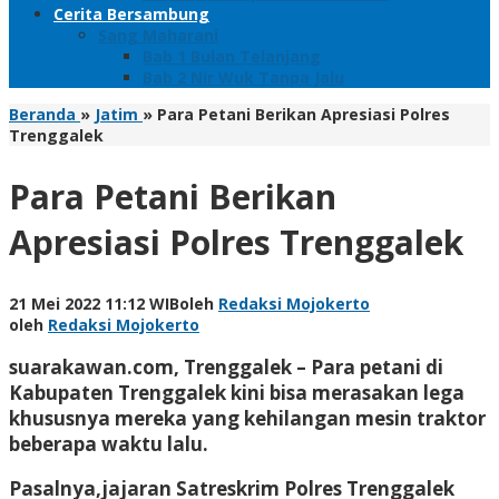
Cerita Bersambung
Sang Maharani
Bab 1 Bulan Telanjang
Bab 2 Nir Wuk Tanpa Jalu
Beranda
»
Jatim
»
Para Petani Berikan Apresiasi Polres
Trenggalek
Para Petani Berikan
Apresiasi Polres Trenggalek
21 Mei 2022 11:12 WIB
oleh
Redaksi Mojokerto
oleh
Redaksi Mojokerto
suarakawan.com, Trenggalek
– Para petani di
Kabupaten Trenggalek kini bisa merasakan lega
khususnya mereka yang kehilangan mesin traktor
beberapa waktu lalu.
Pasalnya,jajaran Satreskrim Polres Trenggalek