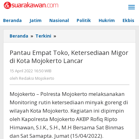
Lewati
ke
konten
Beranda
Jatim
Nasional
Politik
Hukrim
Ekbis
Beranda
»
Terkini
»
Pantau
Empat
Toko,
Pantau Empat Toko, Ketersediaan Migor
Ketersediaan
di Kota Mojokerto Lancar
Migor
di
15 April 2022 16:50 WIB
oleh
Kota
Redaksi
oleh
Redaksi Mojokerto
Mojokerto
Mojokerto
Lancar
Mojokerto – Polresta Mojokerto melaksanakan
Monitoring rutin ketersediaan minyak goreng di
wilayah Kota Mojokerto. Kegiatan ini dipimpin
oleh Kapolresta Mojokerto AKBP Rofiq Ripto
Himawan, S.I.K., S.H., M.H Bersama Sat Binmas
dan Sat Samapta. Jumat (15/04/2022).