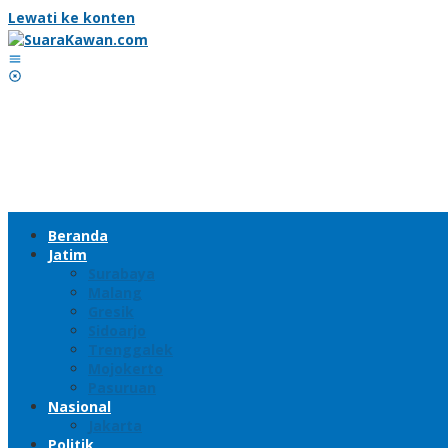
Lewati ke konten
Beranda
Jatim
Surabaya
Malang
Gresik
Sidoarjo
Trenggalek
Mojokerto
Pasuruan
Nasional
Jakarta
Politik