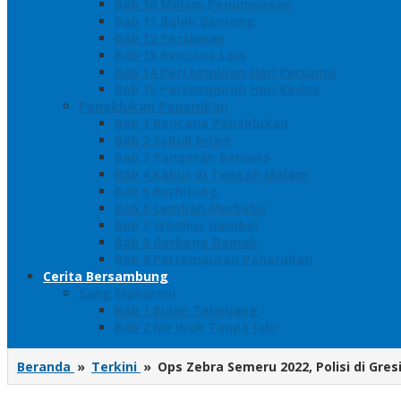
Bab 10 Malam Penumpasan
Bab 11 Bulak Banteng
Bab 12 Persiapan
Bab 13 Rencana Lain
Bab 14 Pertempuran Hari Pertama
Bab 15 Pertempuran Hari Kedua
Penaklukan Panarukan
Bab 1 Rencana Penaklukan
Bab 2 Sabuk Inten
Bab 3 Pangeran Benawa
Bab 4 Kabut di Tengah Malam
Bab 5 Berhitung
Bab 6 Lembah Merbabu
Bab 7 Wedhus Gembel
Bab 8 Gerbang Demak
Bab 9 Pertempuran Panarukan
Cerita Bersambung
Sang Maharani
Bab 1 Bulan Telanjang
Bab 2 Nir Wuk Tanpa Jalu
Beranda
»
Terkini
»
Ops Zebra Semeru 2022, Polisi di Gre