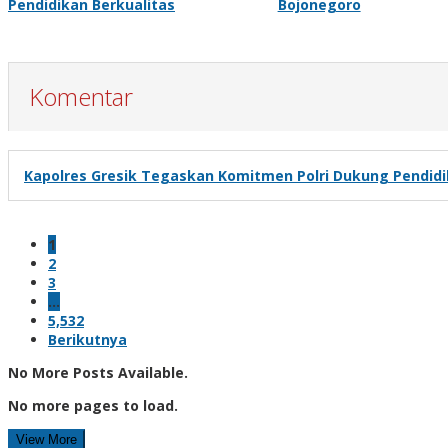
Pendidikan Berkualitas
Bojonegoro
Komentar
Kapolres Gresik Tegaskan Komitmen Polri Dukung Pendidi
1
2
3
…
5,532
Berikutnya
No More Posts Available.
No more pages to load.
View More