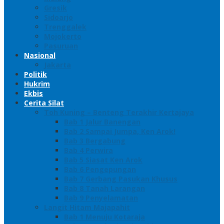
Gresik
Sidoarjo
Trenggalek
Mojokerto
Pasuruan
Nasional
Jakarta
Politik
Hukrim
Ekbis
Cerita Silat
Toh Kuning – Benteng Terakhir Kertajaya
Bab 1 Jalur Banengan
Bab 2 Sampai Jumpa, Ken Arok!
Bab 3 Bergabung
Bab 4 Perwira
Bab 5 Siasat Ken Arok
Bab 6 Pengepungan
Bab 7 Gerbang Pasukan Khusus
Bab 8 Tanah Larangan
Bab 9 Penyelamatan
Langit Hitam Majapahit
Bab 1 Menuju Kotaraja