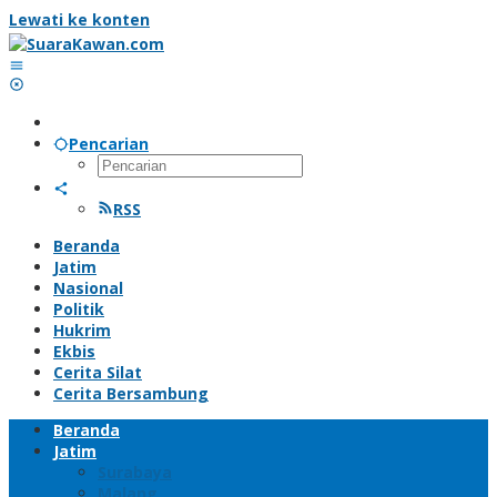
Lewati ke konten
Pencarian
RSS
Beranda
Jatim
Nasional
Politik
Hukrim
Ekbis
Cerita Silat
Cerita Bersambung
Beranda
Jatim
Surabaya
Malang