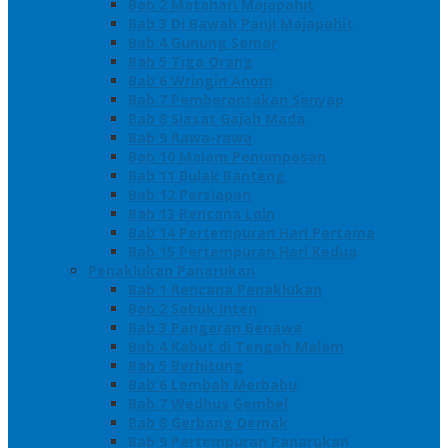
Bab 2 Matahari Majapahit
Bab 3 Di Bawah Panji Majapahit
Bab 4 Gunung Semar
Bab 5 Tiga Orang
Bab 6 Wringin Anom
Bab 7 Pemberontakan Senyap
Bab 8 Siasat Gajah Mada
Bab 9 Rawa-rawa
Bab 10 Malam Penumpasan
Bab 11 Bulak Banteng
Bab 12 Persiapan
Bab 13 Rencana Lain
Bab 14 Pertempuran Hari Pertama
Bab 15 Pertempuran Hari Kedua
Penaklukan Panarukan
Bab 1 Rencana Penaklukan
Bab 2 Sabuk Inten
Bab 3 Pangeran Benawa
Bab 4 Kabut di Tengah Malam
Bab 5 Berhitung
Bab 6 Lembah Merbabu
Bab 7 Wedhus Gembel
Bab 8 Gerbang Demak
Bab 9 Pertempuran Panarukan