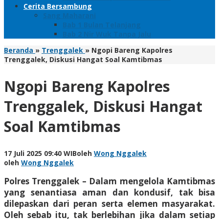
Cerita Bersambung
Sang Maharani
Bab 1 Bulan Telanjang
Bab 2 Nir Wuk Tanpa Jalu
Beranda
»
Trenggalek
»
Ngopi Bareng Kapolres
Trenggalek, Diskusi Hangat Soal Kamtibmas
Ngopi Bareng Kapolres
Trenggalek, Diskusi Hangat
Soal Kamtibmas
17 Juli 2025 09:40 WIB
oleh
Wong Nggalek
oleh
Wong Nggalek
Polres Trenggalek – Dalam mengelola Kamtibmas
yang senantiasa aman dan kondusif, tak bisa
dilepaskan dari peran serta elemen masyarakat.
Oleh sebab itu, tak berlebihan jika dalam setiap