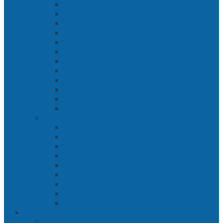
Bab 4 Gunung Semar
Bab 5 Tiga Orang
Bab 6 Wringin Anom
Bab 7 Pemberontakan Senyap
Bab 8 Siasat Gajah Mada
Bab 9 Rawa-rawa
Bab 10 Malam Penumpasan
Bab 11 Bulak Banteng
Bab 12 Persiapan
Bab 13 Rencana Lain
Bab 14 Pertempuran Hari Pertama
Bab 15 Pertempuran Hari Kedua
Penaklukan Panarukan
Bab 1 Rencana Penaklukan
Bab 2 Sabuk Inten
Bab 3 Pangeran Benawa
Bab 4 Kabut di Tengah Malam
Bab 5 Berhitung
Bab 6 Lembah Merbabu
Bab 7 Wedhus Gembel
Bab 8 Gerbang Demak
Bab 9 Pertempuran Panarukan
Cerita Bersambung
Sang Maharani