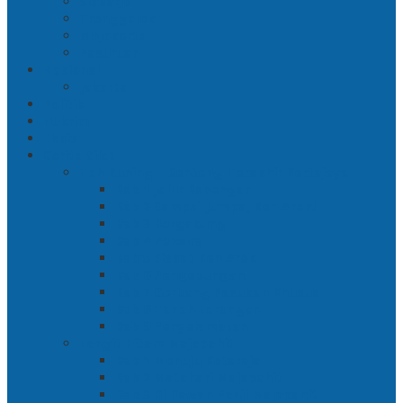
Sidoarjo
Trenggalek
Mojokerto
Pasuruan
Nasional
Jakarta
Politik
Hukrim
Ekbis
Cerita Silat
Toh Kuning – Benteng Terakhir Kertajaya
Bab 1 Jalur Banengan
Bab 2 Sampai Jumpa, Ken Arok!
Bab 3 Bergabung
Bab 4 Perwira
Bab 5 Siasat Ken Arok
Bab 6 Pengepungan
Bab 7 Gerbang Pasukan Khusus
Bab 8 Tanah Larangan
Bab 9 Penyelamatan
Langit Hitam Majapahit
Bab 1 Menuju Kotaraja
Bab 2 Matahari Majapahit
Bab 3 Di Bawah Panji Majapahit