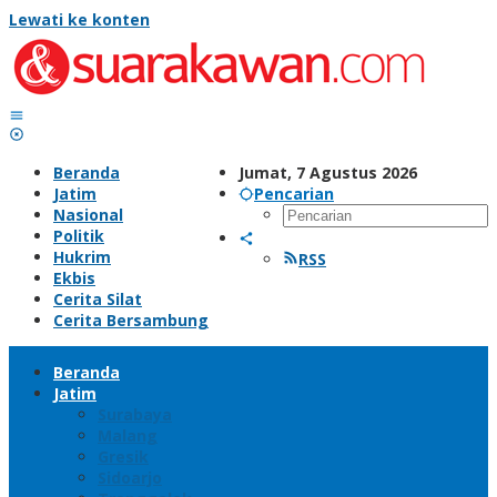
Lewati ke konten
Beranda
Jumat, 7 Agustus 2026
Jatim
Pencarian
Nasional
Politik
Hukrim
RSS
Ekbis
Cerita Silat
Cerita Bersambung
Beranda
Jatim
Surabaya
Malang
Gresik
Sidoarjo