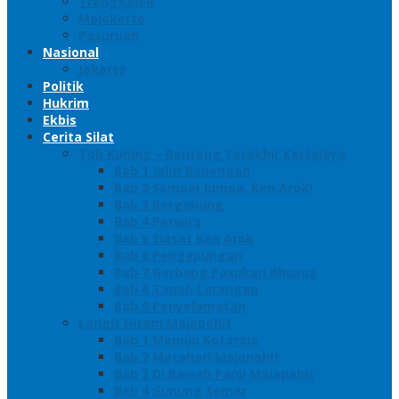
Trenggalek
Mojokerto
Pasuruan
Nasional
Jakarta
Politik
Hukrim
Ekbis
Cerita Silat
Toh Kuning – Benteng Terakhir Kertajaya
Bab 1 Jalur Banengan
Bab 2 Sampai Jumpa, Ken Arok!
Bab 3 Bergabung
Bab 4 Perwira
Bab 5 Siasat Ken Arok
Bab 6 Pengepungan
Bab 7 Gerbang Pasukan Khusus
Bab 8 Tanah Larangan
Bab 9 Penyelamatan
Langit Hitam Majapahit
Bab 1 Menuju Kotaraja
Bab 2 Matahari Majapahit
Bab 3 Di Bawah Panji Majapahit
Bab 4 Gunung Semar