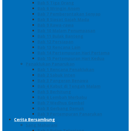
Bab 5 Tiga Orang
Bab 6 Wringin Anom
Bab 7 Pemberontakan Senyap
Bab 8 Siasat Gajah Mada
Bab 9 Rawa-rawa
Bab 10 Malam Penumpasan
Bab 11 Bulak Banteng
Bab 12 Persiapan
Bab 13 Rencana Lain
Bab 14 Pertempuran Hari Pertama
Bab 15 Pertempuran Hari Kedua
Penaklukan Panarukan
Bab 1 Rencana Penaklukan
Bab 2 Sabuk Inten
Bab 3 Pangeran Benawa
Bab 4 Kabut di Tengah Malam
Bab 5 Berhitung
Bab 6 Lembah Merbabu
Bab 7 Wedhus Gembel
Bab 8 Gerbang Demak
Bab 9 Pertempuran Panarukan
Cerita Bersambung
Sang Maharani
Bab 1 Bulan Telanjang