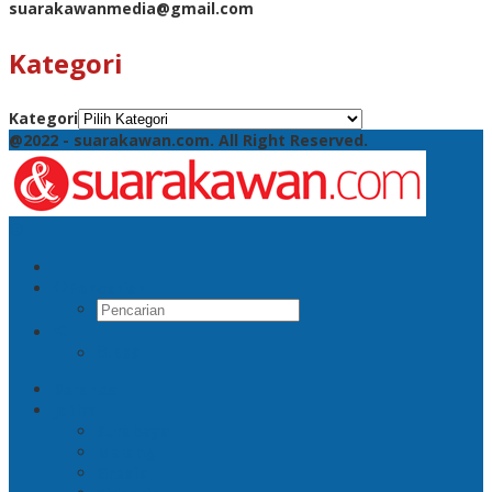
suarakawanmedia@gmail.com
Kategori
Kategori
@2022 - suarakawan.com. All Right Reserved.
Pencarian
RSS
Beranda
Jatim
Surabaya
Malang
Gresik