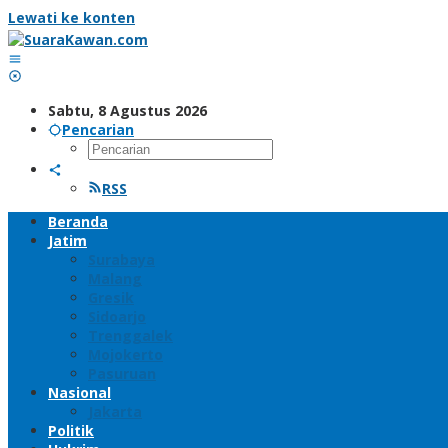
Lewati ke konten
Sabtu, 8 Agustus 2026
Pencarian
RSS
Beranda
Jatim
Surabaya
Malang
Gresik
Sidoarjo
Trenggalek
Mojokerto
Pasuruan
Nasional
Jakarta
Politik