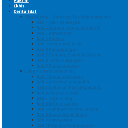
Hukrim
Ekbis
Cerita Silat
Toh Kuning – Benteng Terakhir Kertajaya
Bab 1 Jalur Banengan
Bab 2 Sampai Jumpa, Ken Arok!
Bab 3 Bergabung
Bab 4 Perwira
Bab 5 Siasat Ken Arok
Bab 6 Pengepungan
Bab 7 Gerbang Pasukan Khusus
Bab 8 Tanah Larangan
Bab 9 Penyelamatan
Langit Hitam Majapahit
Bab 1 Menuju Kotaraja
Bab 2 Matahari Majapahit
Bab 3 Di Bawah Panji Majapahit
Bab 4 Gunung Semar
Bab 5 Tiga Orang
Bab 6 Wringin Anom
Bab 7 Pemberontakan Senyap
Bab 8 Siasat Gajah Mada
Bab 9 Rawa-rawa
Bab 10 Malam Penumpasan