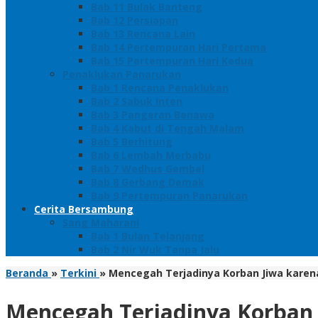
Bab 11 Bulak Banteng
Bab 12 Persiapan
Bab 13 Rencana Lain
Bab 14 Pertempuran Hari Pertama
Bab 15 Pertempuran Hari Kedua
Penaklukan Panarukan
Bab 1 Rencana Penaklukan
Bab 2 Sabuk Inten
Bab 3 Pangeran Benawa
Bab 4 Kabut di Tengah Malam
Bab 5 Berhitung
Bab 6 Lembah Merbabu
Bab 7 Wedhus Gembel
Bab 8 Gerbang Demak
Bab 9 Pertempuran Panarukan
Cerita Bersambung
Sang Maharani
Bab 1 Bulan Telanjang
Bab 2 Nir Wuk Tanpa Jalu
Beranda
»
Terkini
»
Mencegah Terjadinya Korban Jiwa karen
Mencegah Terjadinya Korban J