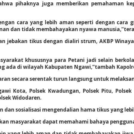
bahwa pihaknya juga memberikan pemahaman kep
engan cara yang lebih aman seperti dengan cara g
 aman dan tidak membahayakan nyawa manusia,”ter
 jebakan tikus dengan dialiri strum, AKBP Winay
yarakat khususnya para Petani jadi selain berkol
ng ada di wilayah Kabupaten Ngawi,”tambah Kapolr
ran secara serentak turun langsung untuk melaksan
wi Kota, Polsek Kwadungan, Polsek Pitu, Polsek 
olsek Widodaren.
n dan sosialisasi mengendalian hama tikus yang le
pkan masyarakat dapat memahami bahaya penggunaan j
lain yang lebih aman dan tidak membahayakan jiwa 