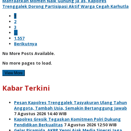
Manfaatkan Momen Naik Gunung Ja`as, Kapolres
Trenggalek Dorong Partisipasi Aktif Warga Cegah Karhutla
1
2
3
…
1,557
Berikutnya
No More Posts Available.
No more pages to load.
View More
Kabar Terkini
Pesan Kapolres Trenggalek Tasyakuran Ulang Tahun
Anggota, Tambah Usia, Semakin Bertanggung Jawab
7 Agustus 2026 14:40 WIB
Kapolres Gresik Tegaskan Komitmen Polri Dukung
Pendidikan Berkualitas
7 Agustus 2026 12:50 WIB
Gelar Piramida, AKBP Yenni Ajak Media Sinergi Jaga