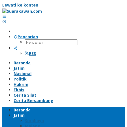
Lewati ke konten
Pencarian
RSS
Beranda
Jatim
Nasional
Politik
Hukrim
Ekbis
Cerita Silat
Cerita Bersambung
Beranda
Jatim
Surabaya
Malang