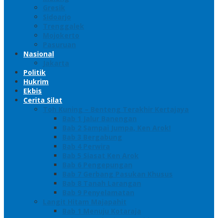
Gresik
Sidoarjo
Trenggalek
Mojokerto
Pasuruan
Nasional
Jakarta
Politik
Hukrim
Ekbis
Cerita Silat
Toh Kuning – Benteng Terakhir Kertajaya
Bab 1 Jalur Banengan
Bab 2 Sampai Jumpa, Ken Arok!
Bab 3 Bergabung
Bab 4 Perwira
Bab 5 Siasat Ken Arok
Bab 6 Pengepungan
Bab 7 Gerbang Pasukan Khusus
Bab 8 Tanah Larangan
Bab 9 Penyelamatan
Langit Hitam Majapahit
Bab 1 Menuju Kotaraja