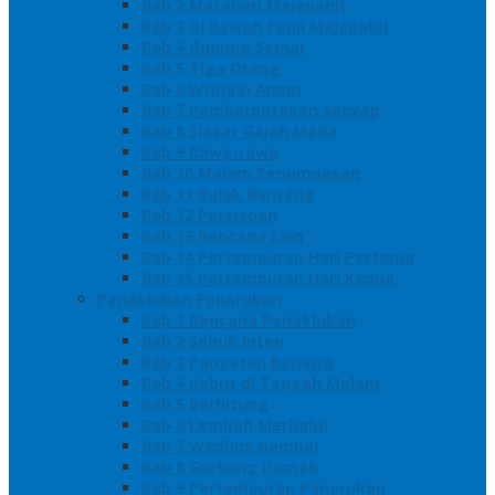
Bab 2 Matahari Majapahit
Bab 3 Di Bawah Panji Majapahit
Bab 4 Gunung Semar
Bab 5 Tiga Orang
Bab 6 Wringin Anom
Bab 7 Pemberontakan Senyap
Bab 8 Siasat Gajah Mada
Bab 9 Rawa-rawa
Bab 10 Malam Penumpasan
Bab 11 Bulak Banteng
Bab 12 Persiapan
Bab 13 Rencana Lain
Bab 14 Pertempuran Hari Pertama
Bab 15 Pertempuran Hari Kedua
Penaklukan Panarukan
Bab 1 Rencana Penaklukan
Bab 2 Sabuk Inten
Bab 3 Pangeran Benawa
Bab 4 Kabut di Tengah Malam
Bab 5 Berhitung
Bab 6 Lembah Merbabu
Bab 7 Wedhus Gembel
Bab 8 Gerbang Demak
Bab 9 Pertempuran Panarukan