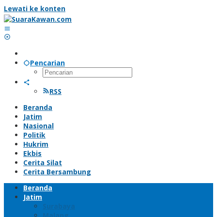
Lewati ke konten
Pencarian
RSS
Beranda
Jatim
Nasional
Politik
Hukrim
Ekbis
Cerita Silat
Cerita Bersambung
Beranda
Jatim
Surabaya
Malang