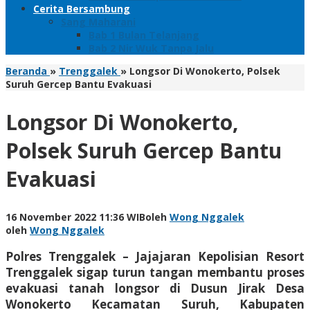
Cerita Bersambung
Sang Maharani
Bab 1 Bulan Telanjang
Bab 2 Nir Wuk Tanpa Jalu
Beranda
»
Trenggalek
»
Longsor Di Wonokerto, Polsek
Suruh Gercep Bantu Evakuasi
Longsor Di Wonokerto,
Polsek Suruh Gercep Bantu
Evakuasi
16 November 2022 11:36 WIB
oleh
Wong Nggalek
oleh
Wong Nggalek
Polres Trenggalek – Jajajaran Kepolisian Resort
Trenggalek sigap turun tangan membantu proses
evakuasi tanah longsor di Dusun Jirak Desa
Wonokerto Kecamatan Suruh, Kabupaten