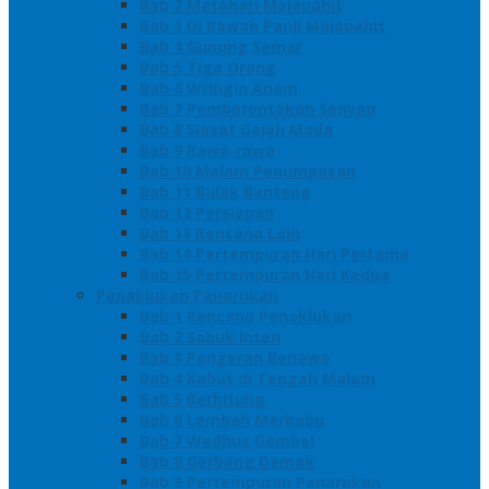
Bab 2 Matahari Majapahit
Bab 3 Di Bawah Panji Majapahit
Bab 4 Gunung Semar
Bab 5 Tiga Orang
Bab 6 Wringin Anom
Bab 7 Pemberontakan Senyap
Bab 8 Siasat Gajah Mada
Bab 9 Rawa-rawa
Bab 10 Malam Penumpasan
Bab 11 Bulak Banteng
Bab 12 Persiapan
Bab 13 Rencana Lain
Bab 14 Pertempuran Hari Pertama
Bab 15 Pertempuran Hari Kedua
Penaklukan Panarukan
Bab 1 Rencana Penaklukan
Bab 2 Sabuk Inten
Bab 3 Pangeran Benawa
Bab 4 Kabut di Tengah Malam
Bab 5 Berhitung
Bab 6 Lembah Merbabu
Bab 7 Wedhus Gembel
Bab 8 Gerbang Demak
Bab 9 Pertempuran Panarukan