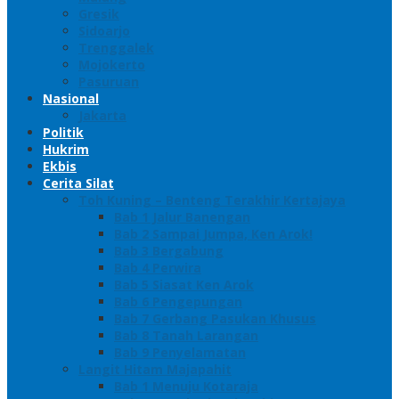
Gresik
Sidoarjo
Trenggalek
Mojokerto
Pasuruan
Nasional
Jakarta
Politik
Hukrim
Ekbis
Cerita Silat
Toh Kuning – Benteng Terakhir Kertajaya
Bab 1 Jalur Banengan
Bab 2 Sampai Jumpa, Ken Arok!
Bab 3 Bergabung
Bab 4 Perwira
Bab 5 Siasat Ken Arok
Bab 6 Pengepungan
Bab 7 Gerbang Pasukan Khusus
Bab 8 Tanah Larangan
Bab 9 Penyelamatan
Langit Hitam Majapahit
Bab 1 Menuju Kotaraja