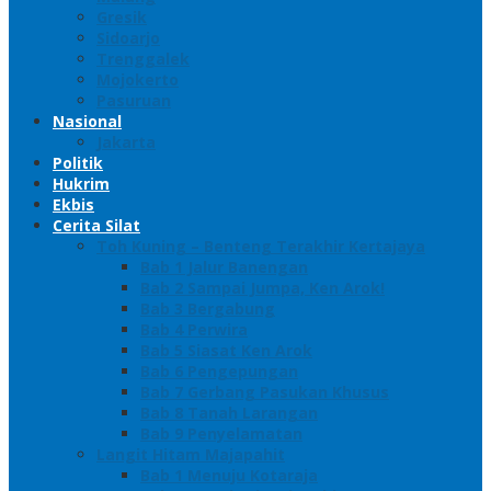
Gresik
Sidoarjo
Trenggalek
Mojokerto
Pasuruan
Nasional
Jakarta
Politik
Hukrim
Ekbis
Cerita Silat
Toh Kuning – Benteng Terakhir Kertajaya
Bab 1 Jalur Banengan
Bab 2 Sampai Jumpa, Ken Arok!
Bab 3 Bergabung
Bab 4 Perwira
Bab 5 Siasat Ken Arok
Bab 6 Pengepungan
Bab 7 Gerbang Pasukan Khusus
Bab 8 Tanah Larangan
Bab 9 Penyelamatan
Langit Hitam Majapahit
Bab 1 Menuju Kotaraja