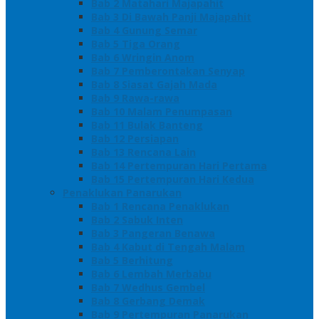
Bab 2 Matahari Majapahit
Bab 3 Di Bawah Panji Majapahit
Bab 4 Gunung Semar
Bab 5 Tiga Orang
Bab 6 Wringin Anom
Bab 7 Pemberontakan Senyap
Bab 8 Siasat Gajah Mada
Bab 9 Rawa-rawa
Bab 10 Malam Penumpasan
Bab 11 Bulak Banteng
Bab 12 Persiapan
Bab 13 Rencana Lain
Bab 14 Pertempuran Hari Pertama
Bab 15 Pertempuran Hari Kedua
Penaklukan Panarukan
Bab 1 Rencana Penaklukan
Bab 2 Sabuk Inten
Bab 3 Pangeran Benawa
Bab 4 Kabut di Tengah Malam
Bab 5 Berhitung
Bab 6 Lembah Merbabu
Bab 7 Wedhus Gembel
Bab 8 Gerbang Demak
Bab 9 Pertempuran Panarukan