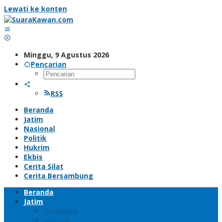
Lewati ke konten
Minggu, 9 Agustus 2026
Pencarian
RSS
Beranda
Jatim
Nasional
Politik
Hukrim
Ekbis
Cerita Silat
Cerita Bersambung
Beranda
Jatim
Surabaya
Malang