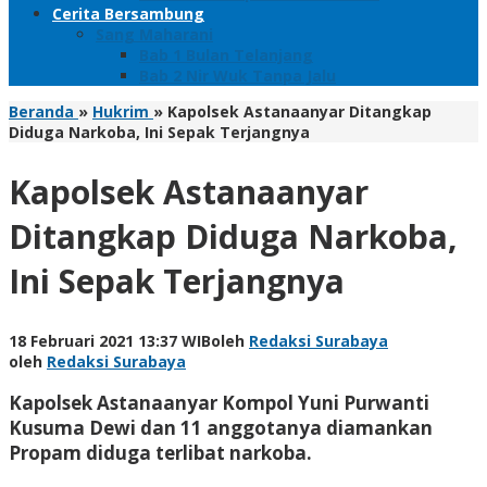
Cerita Bersambung
Sang Maharani
Bab 1 Bulan Telanjang
Bab 2 Nir Wuk Tanpa Jalu
Beranda
»
Hukrim
»
Kapolsek Astanaanyar Ditangkap
Diduga Narkoba, Ini Sepak Terjangnya
Kapolsek Astanaanyar
Ditangkap Diduga Narkoba,
Ini Sepak Terjangnya
18 Februari 2021 13:37 WIB
oleh
Redaksi Surabaya
oleh
Redaksi Surabaya
Kapolsek Astanaanyar Kompol Yuni Purwanti
Kusuma Dewi dan 11 anggotanya diamankan
Propam diduga terlibat narkoba.