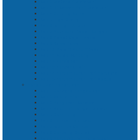
Bab 2 Matahari Majapahit
Bab 3 Di Bawah Panji Majapahit
Bab 4 Gunung Semar
Bab 5 Tiga Orang
Bab 6 Wringin Anom
Bab 7 Pemberontakan Senyap
Bab 8 Siasat Gajah Mada
Bab 9 Rawa-rawa
Bab 10 Malam Penumpasan
Bab 11 Bulak Banteng
Bab 12 Persiapan
Bab 13 Rencana Lain
Bab 14 Pertempuran Hari Pertama
Bab 15 Pertempuran Hari Kedua
Penaklukan Panarukan
Bab 1 Rencana Penaklukan
Bab 2 Sabuk Inten
Bab 3 Pangeran Benawa
Bab 4 Kabut di Tengah Malam
Bab 5 Berhitung
Bab 6 Lembah Merbabu
Bab 7 Wedhus Gembel
Bab 8 Gerbang Demak
Bab 9 Pertempuran Panarukan