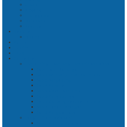
Gresik
Sidoarjo
Trenggalek
Mojokerto
Pasuruan
Nasional
Jakarta
Politik
Hukrim
Ekbis
Cerita Silat
Toh Kuning – Benteng Terakhir Kertajaya
Bab 1 Jalur Banengan
Bab 2 Sampai Jumpa, Ken Arok!
Bab 3 Bergabung
Bab 4 Perwira
Bab 5 Siasat Ken Arok
Bab 6 Pengepungan
Bab 7 Gerbang Pasukan Khusus
Bab 8 Tanah Larangan
Bab 9 Penyelamatan
Langit Hitam Majapahit
Bab 1 Menuju Kotaraja