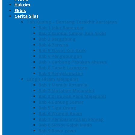
Hukrim
Ekbis
Cerita Silat
Toh Kuning – Benteng Terakhir Kertajaya
Bab 1 Jalur Banengan
Bab 2 Sampai Jumpa, Ken Arok!
Bab 3 Bergabung
Bab 4 Perwira
Bab 5 Siasat Ken Arok
Bab 6 Pengepungan
Bab 7 Gerbang Pasukan Khusus
Bab 8 Tanah Larangan
Bab 9 Penyelamatan
Langit Hitam Majapahit
Bab 1 Menuju Kotaraja
Bab 2 Matahari Majapahit
Bab 3 Di Bawah Panji Majapahit
Bab 4 Gunung Semar
Bab 5 Tiga Orang
Bab 6 Wringin Anom
Bab 7 Pemberontakan Senyap
Bab 8 Siasat Gajah Mada
Bab 9 Rawa-rawa