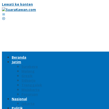
Lewati ke konten
Beranda
Jatim
Surabaya
Malang
Gresik
Sidoarjo
Trenggalek
Mojokerto
Pasuruan
Nasional
Jakarta
Politik