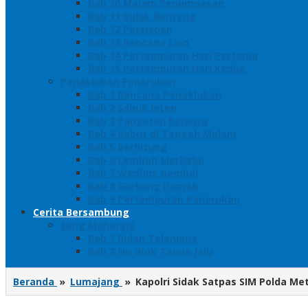
Bab 10 Malam Penumpasan
Bab 11 Bulak Banteng
Bab 12 Persiapan
Bab 13 Rencana Lain
Bab 14 Pertempuran Hari Pertama
Bab 15 Pertempuran Hari Kedua
Penaklukan Panarukan
Bab 1 Rencana Penaklukan
Bab 2 Sabuk Inten
Bab 3 Pangeran Benawa
Bab 4 Kabut di Tengah Malam
Bab 5 Berhitung
Bab 6 Lembah Merbabu
Bab 7 Wedhus Gembel
Bab 8 Gerbang Demak
Bab 9 Pertempuran Panarukan
Cerita Bersambung
Sang Maharani
Bab 1 Bulan Telanjang
Bab 2 Nir Wuk Tanpa Jalu
Beranda
»
Lumajang
»
Kapolri Sidak Satpas SIM Polda Me