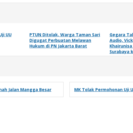
ji UU
PTUN Ditolak, Warga Taman Sari
Gegara Ta
Digugat Perbuatan Melawan
Audio, Vic
Hukum di PN Jakarta Barat
Khairunisa
Surabaya k
anah Jalan Mangga Besar
MK Tolak Permohonan Uji U