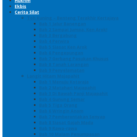
Hukrim
Ekbis
Cerita Silat
Toh Kuning – Benteng Terakhir Kertajaya
Bab 1 Jalur Banengan
Bab 2 Sampai Jumpa, Ken Arok!
Bab 3 Bergabung
Bab 4 Perwira
Bab 5 Siasat Ken Arok
Bab 6 Pengepungan
Bab 7 Gerbang Pasukan Khusus
Bab 8 Tanah Larangan
Bab 9 Penyelamatan
Langit Hitam Majapahit
Bab 1 Menuju Kotaraja
Bab 2 Matahari Majapahit
Bab 3 Di Bawah Panji Majapahit
Bab 4 Gunung Semar
Bab 5 Tiga Orang
Bab 6 Wringin Anom
Bab 7 Pemberontakan Senyap
Bab 8 Siasat Gajah Mada
Bab 9 Rawa-rawa
Bab 10 Malam Penumpasan