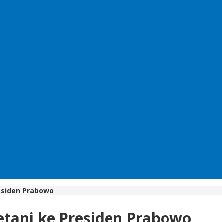
residen Prabowo
etani ke Presiden Prabowo