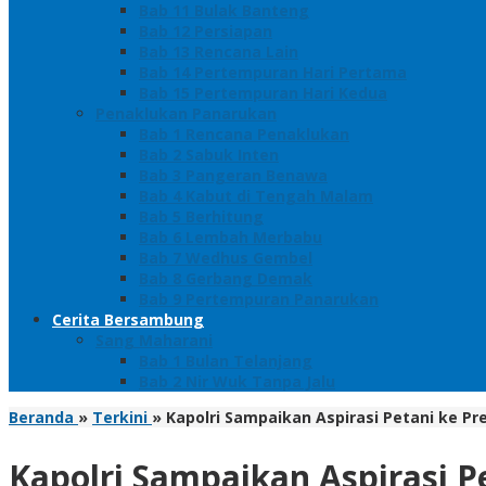
Bab 11 Bulak Banteng
Bab 12 Persiapan
Bab 13 Rencana Lain
Bab 14 Pertempuran Hari Pertama
Bab 15 Pertempuran Hari Kedua
Penaklukan Panarukan
Bab 1 Rencana Penaklukan
Bab 2 Sabuk Inten
Bab 3 Pangeran Benawa
Bab 4 Kabut di Tengah Malam
Bab 5 Berhitung
Bab 6 Lembah Merbabu
Bab 7 Wedhus Gembel
Bab 8 Gerbang Demak
Bab 9 Pertempuran Panarukan
Cerita Bersambung
Sang Maharani
Bab 1 Bulan Telanjang
Bab 2 Nir Wuk Tanpa Jalu
Beranda
»
Terkini
»
Kapolri Sampaikan Aspirasi Petani ke P
Kapolri Sampaikan Aspirasi P