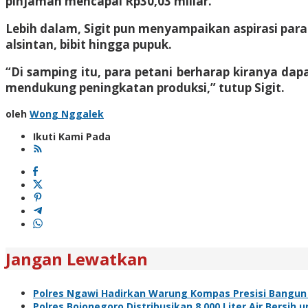
pinjaman mencapai Rp30,03 miliar.
Lebih dalam, Sigit pun menyampaikan aspirasi par
alsintan, bibit hingga pupuk.
“Di samping itu, para petani berharap kiranya dap
mendukung peningkatan produksi,” tutup Sigit.
oleh
Wong Nggalek
Ikuti Kami Pada
Jangan Lewatkan
Polres Ngawi Hadirkan Warung Kompas Presisi Bangun
Polres Bojonegoro Distribusikan 8.000 Liter Air Bersi