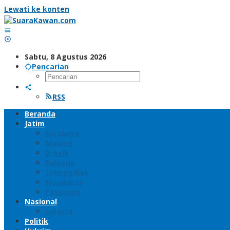
Lewati ke konten
Sabtu, 8 Agustus 2026
Pencarian
RSS
Beranda
Jatim
Surabaya
Malang
Gresik
Sidoarjo
Trenggalek
Mojokerto
Pasuruan
Nasional
Jakarta
Politik