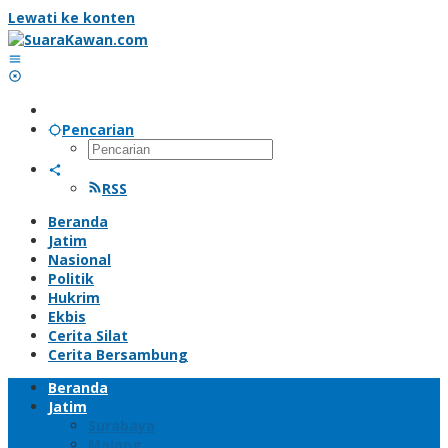
Lewati ke konten
Pencarian
RSS
Beranda
Jatim
Nasional
Politik
Hukrim
Ekbis
Cerita Silat
Cerita Bersambung
Beranda
Jatim
Surabaya
Malang