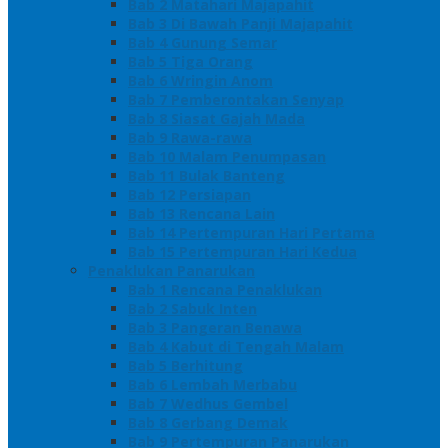
Bab 2 Matahari Majapahit
Bab 3 Di Bawah Panji Majapahit
Bab 4 Gunung Semar
Bab 5 Tiga Orang
Bab 6 Wringin Anom
Bab 7 Pemberontakan Senyap
Bab 8 Siasat Gajah Mada
Bab 9 Rawa-rawa
Bab 10 Malam Penumpasan
Bab 11 Bulak Banteng
Bab 12 Persiapan
Bab 13 Rencana Lain
Bab 14 Pertempuran Hari Pertama
Bab 15 Pertempuran Hari Kedua
Penaklukan Panarukan
Bab 1 Rencana Penaklukan
Bab 2 Sabuk Inten
Bab 3 Pangeran Benawa
Bab 4 Kabut di Tengah Malam
Bab 5 Berhitung
Bab 6 Lembah Merbabu
Bab 7 Wedhus Gembel
Bab 8 Gerbang Demak
Bab 9 Pertempuran Panarukan