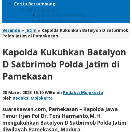
Cerita Bersambung
Sang Maharani
Bab 1 Bulan Telanjang
Bab 2 Nir Wuk Tanpa Jalu
Beranda
»
Jatim
»
Kapolda Kukuhkan Batalyon D Satbrimob
Polda Jatim di Pamekasan
Kapolda Kukuhkan Batalyon
D Satbrimob Polda Jatim di
Pamekasan
20 Maret 2023 16:10 WIB
oleh
Redaksi Mojokerto
oleh
Redaksi Mojokerto
suarakawan.com, Pamekasan
– Kapolda Jawa
Timur Irjen Pol Dr. Toni Harmanto,M.H
mengukuhkan Batalyon D Satbrimob Polda Jatim
diwilayah Pamekasan, Madura.