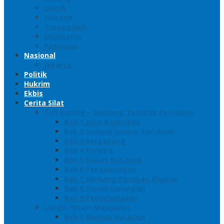
Gresik
Sidoarjo
Trenggalek
Mojokerto
Pasuruan
Nasional
Jakarta
Politik
Hukrim
Ekbis
Cerita Silat
Toh Kuning – Benteng Terakhir Kertajaya
Bab 1 Jalur Banengan
Bab 2 Sampai Jumpa, Ken Arok!
Bab 3 Bergabung
Bab 4 Perwira
Bab 5 Siasat Ken Arok
Bab 6 Pengepungan
Bab 7 Gerbang Pasukan Khusus
Bab 8 Tanah Larangan
Bab 9 Penyelamatan
Langit Hitam Majapahit
Bab 1 Menuju Kotaraja