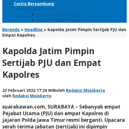
Cerita Bersambung
Sang Maharani
Bab 1 Bulan Telanjang
Bab 2 Nir Wuk Tanpa Jalu
Beranda
»
Headline
»
Kapolda Jatim Pimpin Sertijab PJU dan
Empat Kapolres
Kapolda Jatim Pimpin
Sertijab PJU dan Empat
Kapolres
23 Februari 2022 17:29 WIB
oleh
Redaksi Mojokerto
oleh
Redaksi Mojokerto
suarakawan.com, SURABAYA – Sebanyak empat
Pejabat Utama (PJU) dan empat Kapolres di
jajaran Polda Jawa Timur resmi berganti. Upacara
serah terima jabatan (sertijab) ini dipimpin