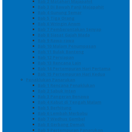
Bab 2 Matahari Majapahit
Bab 3 Di Bawah Panji Majapahit
Bab 4 Gunung Semar
Bab 5 Tiga Orang
Bab 6 Wringin Anom
Bab 7 Pemberontakan Senyap
Bab 8 Siasat Gajah Mada
Bab 9 Rawa-rawa
Bab 10 Malam Penumpasan
Bab 11 Bulak Banteng
Bab 12 Persiapan
Bab 13 Rencana Lain
Bab 14 Pertempuran Hari Pertama
Bab 15 Pertempuran Hari Kedua
Penaklukan Panarukan
Bab 1 Rencana Penaklukan
Bab 2 Sabuk Inten
Bab 3 Pangeran Benawa
Bab 4 Kabut di Tengah Malam
Bab 5 Berhitung
Bab 6 Lembah Merbabu
Bab 7 Wedhus Gembel
Bab 8 Gerbang Demak
Bab 9 Pertempuran Panarukan