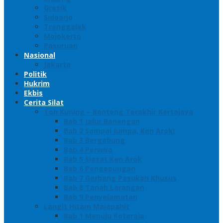
Gresik
Sidoarjo
Trenggalek
Mojokerto
Pasuruan
Nasional
Jakarta
Politik
Hukrim
Ekbis
Cerita Silat
Toh Kuning – Benteng Terakhir Kertajaya
Bab 1 Jalur Banengan
Bab 2 Sampai Jumpa, Ken Arok!
Bab 3 Bergabung
Bab 4 Perwira
Bab 5 Siasat Ken Arok
Bab 6 Pengepungan
Bab 7 Gerbang Pasukan Khusus
Bab 8 Tanah Larangan
Bab 9 Penyelamatan
Langit Hitam Majapahit
Bab 1 Menuju Kotaraja