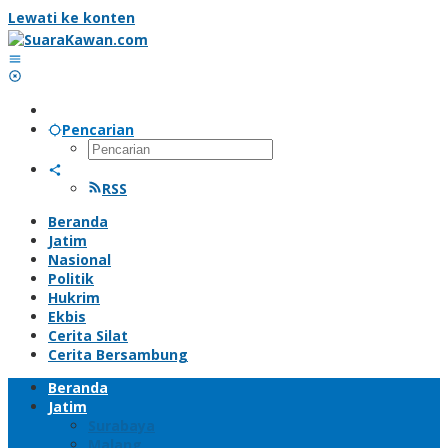
Lewati ke konten
Pencarian
RSS
Beranda
Jatim
Nasional
Politik
Hukrim
Ekbis
Cerita Silat
Cerita Bersambung
Beranda
Jatim
Surabaya
Malang