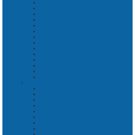
Bab 2 Matahari Majapahit
Bab 3 Di Bawah Panji Majapahit
Bab 4 Gunung Semar
Bab 5 Tiga Orang
Bab 6 Wringin Anom
Bab 7 Pemberontakan Senyap
Bab 8 Siasat Gajah Mada
Bab 9 Rawa-rawa
Bab 10 Malam Penumpasan
Bab 11 Bulak Banteng
Bab 12 Persiapan
Bab 13 Rencana Lain
Bab 14 Pertempuran Hari Pertama
Bab 15 Pertempuran Hari Kedua
Penaklukan Panarukan
Bab 1 Rencana Penaklukan
Bab 2 Sabuk Inten
Bab 3 Pangeran Benawa
Bab 4 Kabut di Tengah Malam
Bab 5 Berhitung
Bab 6 Lembah Merbabu
Bab 7 Wedhus Gembel
Bab 8 Gerbang Demak
Bab 9 Pertempuran Panarukan