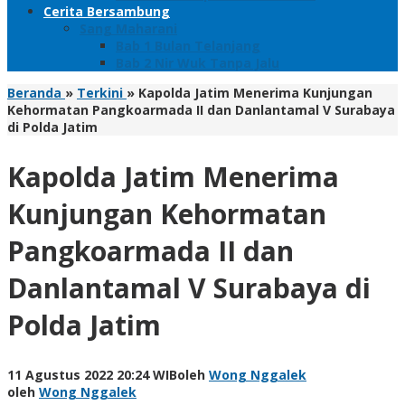
Cerita Bersambung
Sang Maharani
Bab 1 Bulan Telanjang
Bab 2 Nir Wuk Tanpa Jalu
Beranda
»
Terkini
»
Kapolda Jatim Menerima Kunjungan
Kehormatan Pangkoarmada II dan Danlantamal V Surabaya
di Polda Jatim
Kapolda Jatim Menerima
Kunjungan Kehormatan
Pangkoarmada II dan
Danlantamal V Surabaya di
Polda Jatim
11 Agustus 2022 20:24 WIB
oleh
Wong Nggalek
oleh
Wong Nggalek