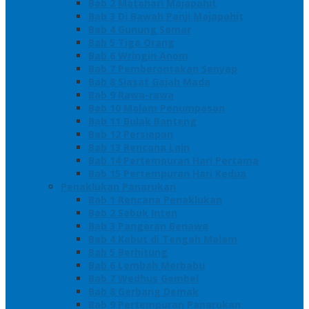
Bab 2 Matahari Majapahit
Bab 3 Di Bawah Panji Majapahit
Bab 4 Gunung Semar
Bab 5 Tiga Orang
Bab 6 Wringin Anom
Bab 7 Pemberontakan Senyap
Bab 8 Siasat Gajah Mada
Bab 9 Rawa-rawa
Bab 10 Malam Penumpasan
Bab 11 Bulak Banteng
Bab 12 Persiapan
Bab 13 Rencana Lain
Bab 14 Pertempuran Hari Pertama
Bab 15 Pertempuran Hari Kedua
Penaklukan Panarukan
Bab 1 Rencana Penaklukan
Bab 2 Sabuk Inten
Bab 3 Pangeran Benawa
Bab 4 Kabut di Tengah Malam
Bab 5 Berhitung
Bab 6 Lembah Merbabu
Bab 7 Wedhus Gembel
Bab 8 Gerbang Demak
Bab 9 Pertempuran Panarukan