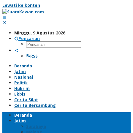
Lewati ke konten
Minggu, 9 Agustus 2026
Pencarian
RSS
Beranda
Jatim
Nasional
Politik
Hukrim
Ekbis
Cerita Silat
Cerita Bersambung
Beranda
Jatim
Surabaya
Malang