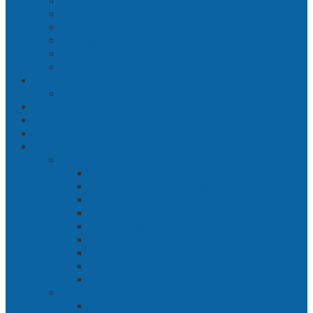
Malang
Gresik
Sidoarjo
Trenggalek
Mojokerto
Pasuruan
Nasional
Jakarta
Politik
Hukrim
Ekbis
Cerita Silat
Toh Kuning – Benteng Terakhir Kertajaya
Bab 1 Jalur Banengan
Bab 2 Sampai Jumpa, Ken Arok!
Bab 3 Bergabung
Bab 4 Perwira
Bab 5 Siasat Ken Arok
Bab 6 Pengepungan
Bab 7 Gerbang Pasukan Khusus
Bab 8 Tanah Larangan
Bab 9 Penyelamatan
Langit Hitam Majapahit
Bab 1 Menuju Kotaraja