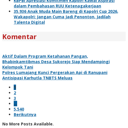
KBPBI Apresiasi Komitmen Kapolri Kawal Aspirasi
dalam Pembahasan RUU Ketenagakerjaan
35.936 Anak Muda Main Bareng di Kapolri Cup 2026,
Wakapolri: Jangan Cuma Jadi Penonton, Jadilah
Talenta Digital
Komentar
Aktif Dalam Program Ketahanan Pangan,
Bhabinkamtibmas Desa Sukorejo Siap Mendampingi
Kelompok Tani
Polres Lumajang Kunci Pergerakan Api di Ranupani
Antisipasi Karhutla TNBTS Meluas
1
2
3
…
5,540
Berikutnya
No More Posts Available.