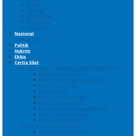
Gresik
Sidoarjo
Trenggalek
Mojokerto
Pasuruan
Nasional
Jakarta
Politik
Hukrim
Ekbis
Cerita Silat
Toh Kuning – Benteng Terakhir Kertajaya
Bab 1 Jalur Banengan
Bab 2 Sampai Jumpa, Ken Arok!
Bab 3 Bergabung
Bab 4 Perwira
Bab 5 Siasat Ken Arok
Bab 6 Pengepungan
Bab 7 Gerbang Pasukan Khusus
Bab 8 Tanah Larangan
Bab 9 Penyelamatan
Langit Hitam Majapahit
Bab 1 Menuju Kotaraja