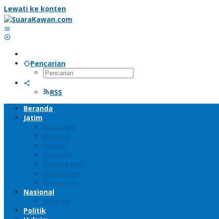
Lewati ke konten
Pencarian
RSS
Beranda
Jatim
Surabaya
Malang
Gresik
Sidoarjo
Trenggalek
Mojokerto
Pasuruan
Nasional
Jakarta
Politik