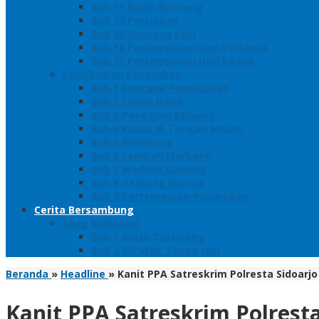
Bab 11 Bulak Banteng
Bab 12 Persiapan
Bab 13 Rencana Lain
Bab 14 Pertempuran Hari Pertama
Bab 15 Pertempuran Hari Kedua
Penaklukan Panarukan
Bab 1 Rencana Penaklukan
Bab 2 Sabuk Inten
Bab 3 Pangeran Benawa
Bab 4 Kabut di Tengah Malam
Bab 5 Berhitung
Bab 6 Lembah Merbabu
Bab 7 Wedhus Gembel
Bab 8 Gerbang Demak
Bab 9 Pertempuran Panarukan
Cerita Bersambung
Sang Maharani
Bab 1 Bulan Telanjang
Bab 2 Nir Wuk Tanpa Jalu
Beranda
»
Headline
»
Kanit PPA Satreskrim Polresta Sidoarj
Kanit PPA Satreskrim Polrest