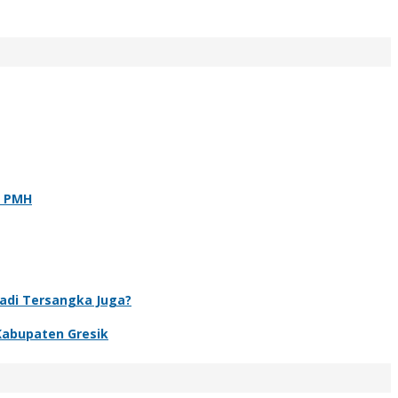
t PMH
Jadi Tersangka Juga?
Kabupaten Gresik