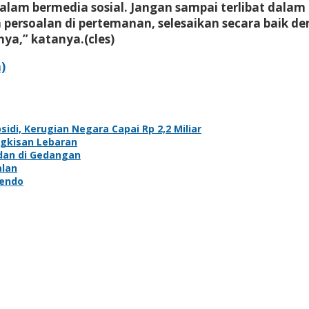
dalam bermedia sosial. Jangan sampai terlibat dalam 
 persoalan di pertemanan, selesaikan secara baik d
ya,” katanya.(cles)
)
di, Kerugian Negara Capai Rp 2,2 Miliar
ngkisan Lebaran
adan di Gedangan
alan
bendo