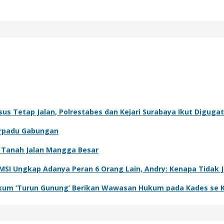
sus Tetap Jalan, Polrestabes dan Kejari Surabaya Ikut Diguga
Terpadu Gabungan
ah Tanah Jalan Mangga Besar
IMSI Ungkap Adanya Peran 6 Orang Lain, Andry: Kenapa Tidak 
 Hukum ‘Turun Gunung’ Berikan Wawasan Hukum pada Kades se 