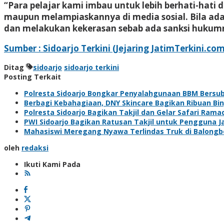
“Para pelajar kami imbau untuk lebih berhati-hati 
maupun melampiaskannya di media sosial. Bila ada
dan melakukan kekerasan sebab ada sanksi hukumn
Sumber : Sidoarjo Terkini (Jejaring JatimTerkini.com
Ditag
sidoarjo
sidoarjo terkini
Posting Terkait
Polresta Sidoarjo Bongkar Penyalahgunaan BBM Bersubsi
Berbagi Kebahagiaan, DNY Skincare Bagikan Ribuan Bi
Polresta Sidoarjo Bagikan Takjil dan Gelar Safari Ram
PWI Sidoarjo Bagikan Ratusan Takjil untuk Pengguna J
Mahasiswi Meregang Nyawa Terlindas Truk di Balong
oleh
redaksi
Ikuti Kami Pada