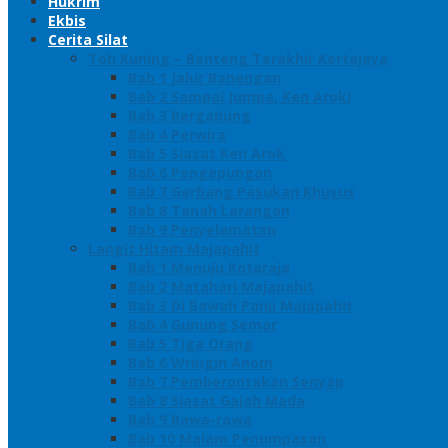
Hukrim
Ekbis
Cerita Silat
Toh Kuning – Benteng Terakhir Kertajaya
Bab 1 Jalur Banengan
Bab 2 Sampai Jumpa, Ken Arok!
Bab 3 Bergabung
Bab 4 Perwira
Bab 5 Siasat Ken Arok
Bab 6 Pengepungan
Bab 7 Gerbang Pasukan Khusus
Bab 8 Tanah Larangan
Bab 9 Penyelamatan
Langit Hitam Majapahit
Bab 1 Menuju Kotaraja
Bab 2 Matahari Majapahit
Bab 3 Di Bawah Panji Majapahit
Bab 4 Gunung Semar
Bab 5 Tiga Orang
Bab 6 Wringin Anom
Bab 7 Pemberontakan Senyap
Bab 8 Siasat Gajah Mada
Bab 9 Rawa-rawa
Bab 10 Malam Penumpasan