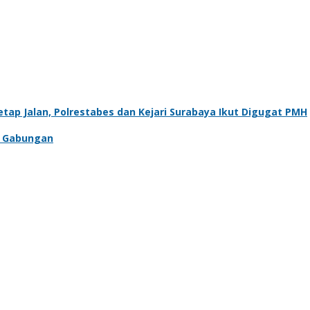
tap Jalan, Polrestabes dan Kejari Surabaya Ikut Digugat PMH
du Gabungan