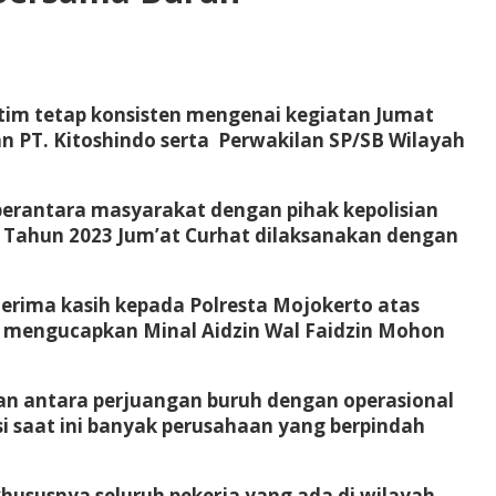
tim tetap konsisten mengenai kegiatan Jumat
an PT. Kitoshindo serta Perwakilan SP/SB Wilayah
 perantara masyarakat dengan pihak kepolisian
Tahun 2023 Jum’at Curhat dilaksanakan dengan
rima kasih kepada Polresta Mojokerto atas
ga mengucapkan Minal Aidzin Wal Faidzin Mohon
an antara perjuangan buruh dengan operasional
si saat ini banyak perusahaan yang berpindah
hususnya seluruh pekerja yang ada di wilayah