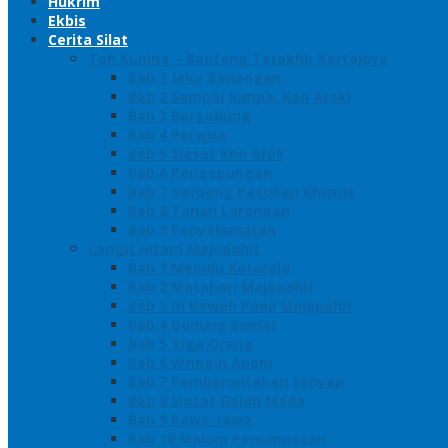
Hukrim
Ekbis
Cerita Silat
Toh Kuning – Benteng Terakhir Kertajaya
Bab 1 Jalur Banengan
Bab 2 Sampai Jumpa, Ken Arok!
Bab 3 Bergabung
Bab 4 Perwira
Bab 5 Siasat Ken Arok
Bab 6 Pengepungan
Bab 7 Gerbang Pasukan Khusus
Bab 8 Tanah Larangan
Bab 9 Penyelamatan
Langit Hitam Majapahit
Bab 1 Menuju Kotaraja
Bab 2 Matahari Majapahit
Bab 3 Di Bawah Panji Majapahit
Bab 4 Gunung Semar
Bab 5 Tiga Orang
Bab 6 Wringin Anom
Bab 7 Pemberontakan Senyap
Bab 8 Siasat Gajah Mada
Bab 9 Rawa-rawa
Bab 10 Malam Penumpasan