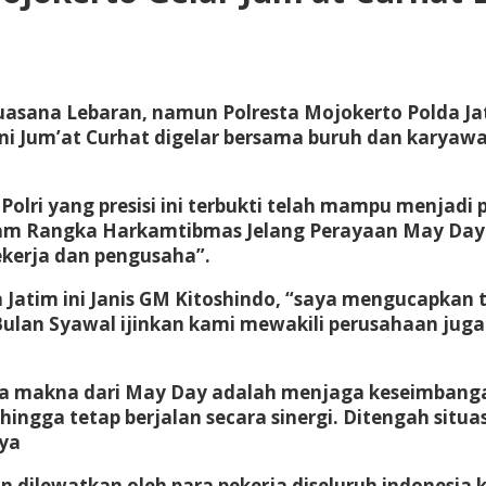
uasana Lebaran, namun Polresta Mojokerto Polda Ja
ini Jum’at Curhat digelar bersama buruh dan karyaw
lri yang presisi ini terbukti telah mampu menjadi
lam Rangka Harkamtibmas Jelang Perayaan May Day 
kerja dan pengusaha”.
tim ini Janis GM Kitoshindo, “saya mengucapkan te
 Bulan Syawal ijinkan kami mewakili perusahaan ju
hwa makna dari May Day adalah menjaga keseimbang
ingga tetap berjalan secara sinergi. Ditengah situa
nya
dilewatkan oleh para pekerja diseluruh indonesia k