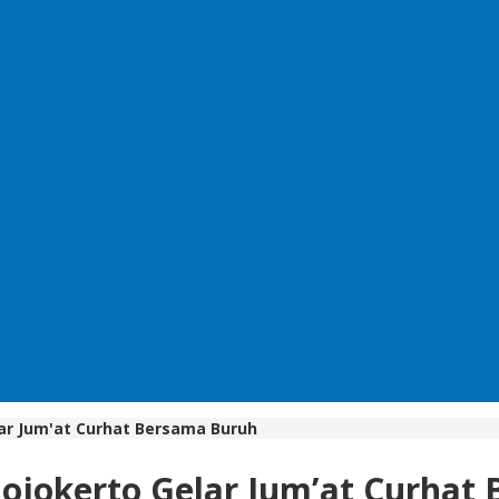
lar Jum'at Curhat Bersama Buruh
Mojokerto Gelar Jum’at Curhat