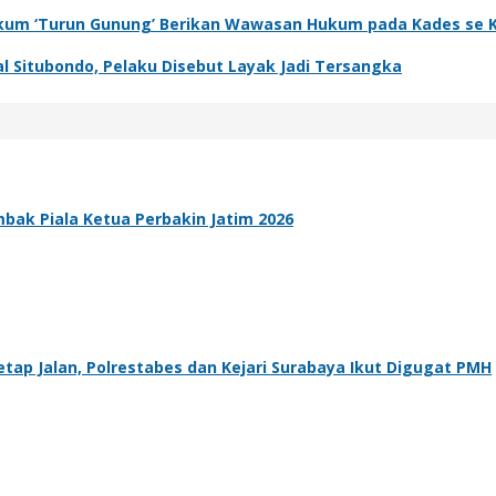
 Hukum ‘Turun Gunung’ Berikan Wawasan Hukum pada Kades se 
l Situbondo, Pelaku Disebut Layak Jadi Tersangka
bak Piala Ketua Perbakin Jatim 2026
tap Jalan, Polrestabes dan Kejari Surabaya Ikut Digugat PMH