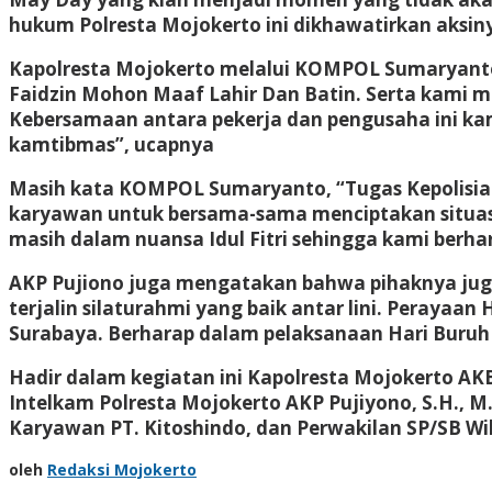
hukum Polresta Mojokerto ini dikhawatirkan aks
Kapolresta Mojokerto melalui KOMPOL Sumaryanto,
Faidzin Mohon Maaf Lahir Dan Batin. Serta kami
Kebersamaan antara pekerja dan pengusaha ini ka
kamtibmas”, ucapnya
Masih kata KOMPOL Sumaryanto, “Tugas Kepolisi
karyawan untuk bersama-sama menciptakan situasi
masih dalam nuansa Idul Fitri sehingga kami berha
AKP Pujiono juga mengatakan bahwa pihaknya juga
terjalin silaturahmi yang baik antar lini. Perayaa
Surabaya. Berharap dalam pelaksanaan Hari Buru
Hadir dalam kegiatan ini Kapolresta Mojokerto AKBP 
Intelkam Polresta Mojokerto AKP Pujiyono, S.H., M
Karyawan PT. Kitoshindo, dan Perwakilan SP/SB Wila
oleh
Redaksi Mojokerto