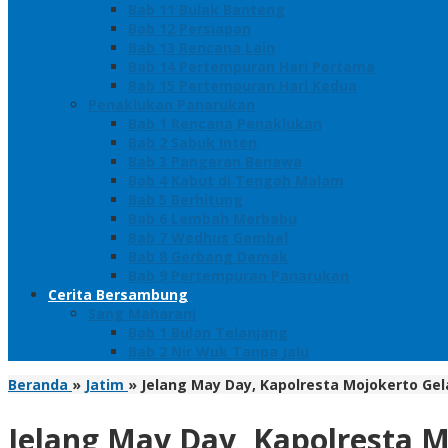
Bab 11 Bulak Banteng
Bab 12 Persiapan
Bab 13 Rencana Lain
Bab 14 Pertempuran Hari Pertama
Bab 15 Pertempuran Hari Kedua
Penaklukan Panarukan
Bab 1 Rencana Penaklukan
Bab 2 Sabuk Inten
Bab 3 Pangeran Benawa
Bab 4 Kabut di Tengah Malam
Bab 5 Berhitung
Bab 6 Lembah Merbabu
Bab 7 Wedhus Gembel
Bab 8 Gerbang Demak
Bab 9 Pertempuran Panarukan
Cerita Bersambung
Sang Maharani
Bab 1 Bulan Telanjang
Bab 2 Nir Wuk Tanpa Jalu
Beranda
»
Jatim
»
Jelang May Day, Kapolresta Mojokerto Ge
Jelang May Day, Kapolresta 