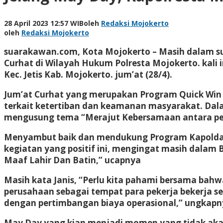
28 April 2023 12:57 WIB
oleh
Redaksi Mojokerto
oleh
Redaksi Mojokerto
suarakawan.com, Kota Mojokerto
– Masih dalam s
Curhat di Wilayah Hukum Polresta Mojokerto. kali 
Kec. Jetis Kab. Mojokerto. jum’at (28/4).
Jum’at Curhat yang merupakan Program Quick Win Po
terkait ketertiban dan keamanan masyarakat. Da
mengusung tema “Merajut Kebersamaan antara pe
Menyambut baik dan mendukung Program Kapolda Ja
kegiatan yang positif ini, mengingat masih dalam
Maaf Lahir Dan Batin,” ucapnya
Masih kata Janis, “Perlu kita pahami bersama ba
perusahaan sebagai tempat para pekerja bekerja seh
dengan pertimbangan biaya operasional,” ungkap
May Day yang kian menjadi momen yang tidak akan 