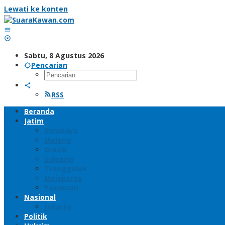
Lewati ke konten
Sabtu, 8 Agustus 2026
Pencarian
RSS
Beranda
Jatim
Surabaya
Malang
Gresik
Sidoarjo
Trenggalek
Mojokerto
Pasuruan
Nasional
Jakarta
Politik