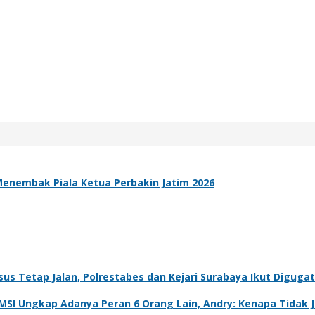
 Menembak Piala Ketua Perbakin Jatim 2026
sus Tetap Jalan, Polrestabes dan Kejari Surabaya Ikut Diguga
IMSI Ungkap Adanya Peran 6 Orang Lain, Andry: Kenapa Tidak 