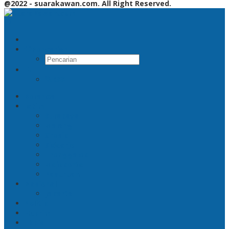
@2022 - suarakawan.com. All Right Reserved.
Pencarian
RSS
Beranda
Jatim
Surabaya
Malang
Gresik
Sidoarjo
Trenggalek
Mojokerto
Pasuruan
Nasional
Jakarta
Politik
Hukrim
Ekbis