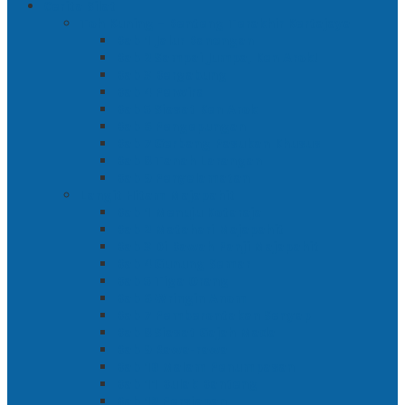
Cerita Silat
Toh Kuning – Benteng Terakhir Kertajaya
Bab 1 Jalur Banengan
Bab 2 Sampai Jumpa, Ken Arok!
Bab 3 Bergabung
Bab 4 Perwira
Bab 5 Siasat Ken Arok
Bab 6 Pengepungan
Bab 7 Gerbang Pasukan Khusus
Bab 8 Tanah Larangan
Bab 9 Penyelamatan
Langit Hitam Majapahit
Bab 1 Menuju Kotaraja
Bab 2 Matahari Majapahit
Bab 3 Di Bawah Panji Majapahit
Bab 4 Gunung Semar
Bab 5 Tiga Orang
Bab 6 Wringin Anom
Bab 7 Pemberontakan Senyap
Bab 8 Siasat Gajah Mada
Bab 9 Rawa-rawa
Bab 10 Malam Penumpasan
Bab 11 Bulak Banteng
Bab 12 Persiapan