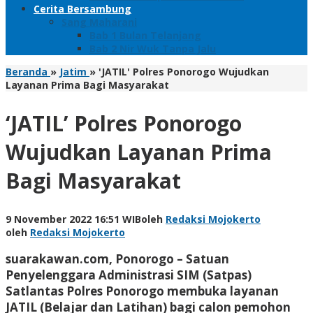
Cerita Bersambung
Sang Maharani
Bab 1 Bulan Telanjang
Bab 2 Nir Wuk Tanpa Jalu
Beranda
»
Jatim
»
'JATIL' Polres Ponorogo Wujudkan
Layanan Prima Bagi Masyarakat
‘JATIL’ Polres Ponorogo
Wujudkan Layanan Prima
Bagi Masyarakat
9 November 2022 16:51 WIB
oleh
Redaksi Mojokerto
oleh
Redaksi Mojokerto
suarakawan.com, Ponorogo
– Satuan
Penyelenggara Administrasi SIM (Satpas)
Satlantas Polres Ponorogo membuka layanan
JATIL (Belajar dan Latihan) bagi calon pemohon