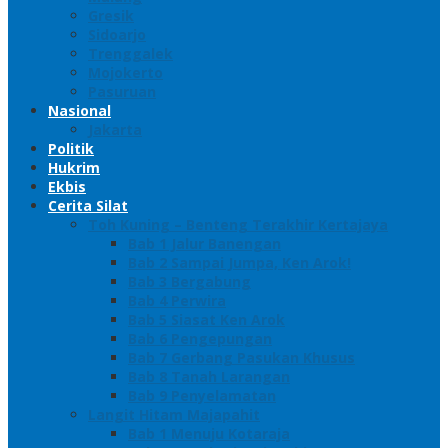
Gresik
Sidoarjo
Trenggalek
Mojokerto
Pasuruan
Nasional
Jakarta
Politik
Hukrim
Ekbis
Cerita Silat
Toh Kuning – Benteng Terakhir Kertajaya
Bab 1 Jalur Banengan
Bab 2 Sampai Jumpa, Ken Arok!
Bab 3 Bergabung
Bab 4 Perwira
Bab 5 Siasat Ken Arok
Bab 6 Pengepungan
Bab 7 Gerbang Pasukan Khusus
Bab 8 Tanah Larangan
Bab 9 Penyelamatan
Langit Hitam Majapahit
Bab 1 Menuju Kotaraja