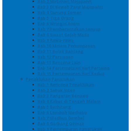
Bab 2 Matahari Majapahit
Bab 3 Di Bawah Panji Majapahit
Bab 4 Gunung Semar
Bab 5 Tiga Orang
Bab 6 Wringin Anom
Bab 7 Pemberontakan Senyap
Bab 8 Siasat Gajah Mada
Bab 9 Rawa-rawa
Bab 10 Malam Penumpasan
Bab 11 Bulak Banteng
Bab 12 Persiapan
Bab 13 Rencana Lain
Bab 14 Pertempuran Hari Pertama
Bab 15 Pertempuran Hari Kedua
Penaklukan Panarukan
Bab 1 Rencana Penaklukan
Bab 2 Sabuk Inten
Bab 3 Pangeran Benawa
Bab 4 Kabut di Tengah Malam
Bab 5 Berhitung
Bab 6 Lembah Merbabu
Bab 7 Wedhus Gembel
Bab 8 Gerbang Demak
Bab 9 Pertempuran Panarukan