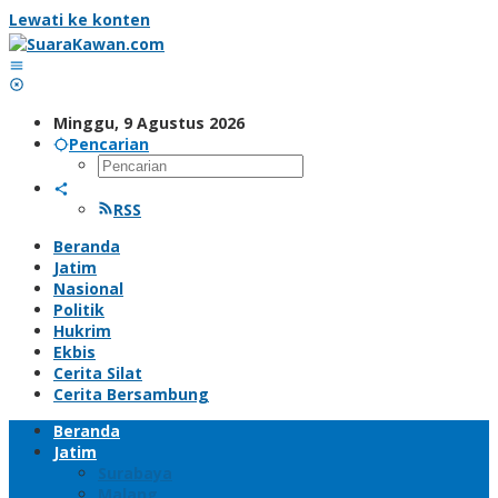
Lewati ke konten
Minggu, 9 Agustus 2026
Pencarian
RSS
Beranda
Jatim
Nasional
Politik
Hukrim
Ekbis
Cerita Silat
Cerita Bersambung
Beranda
Jatim
Surabaya
Malang