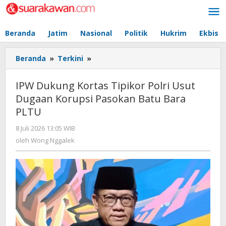
Lewati
ke
konten
Beranda
Jatim
Nasional
Politik
Hukrim
Ekbis
Beranda
»
Terkini
»
IPW
Dukung
Kortas
IPW Dukung Kortas Tipikor Polri Usut
Tipikor
Dugaan Korupsi Pasokan Batu Bara
Polri
PLTU
Usut
Dugaan
8 Juli 2026 13:05 WIB
oleh
Korupsi
Wong
oleh
Wong Nggalek
Pasokan
Nggalek
Batu
Bara
PLTU